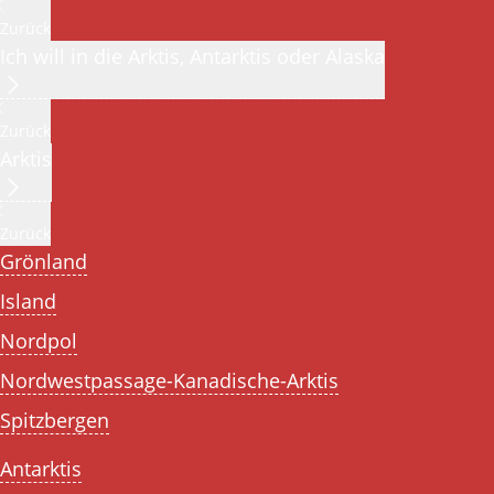
Zurück
Ich will in die Arktis, Antarktis oder Alaska
Zurück
Arktis
Zurück
Grönland
Island
Nordpol
Nordwestpassage-Kanadische-Arktis
Spitzbergen
Antarktis