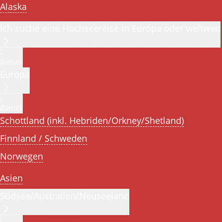
Alaska
Ich suche eine Hochseereise in Europa oder weltweit
Zurück
Europa
Zurück
Schottland (inkl. Hebriden/Orkney/Shetland)
Finnland / Schweden
Norwegen
Asien
Südsee/Australien/Neuseeland