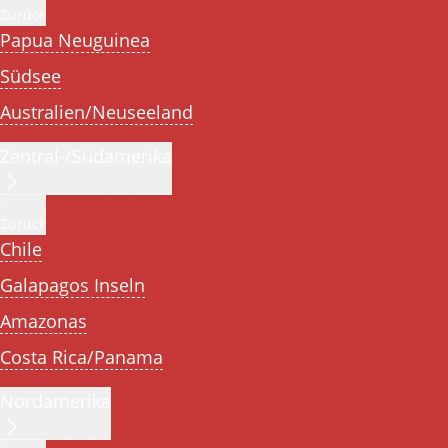
Zurück
Papua Neuguinea
Südsee
Australien/Neuseeland
Zentral-/Südamerika
Zurück
Chile
Galapagos Inseln
Amazonas
Costa Rica/Panama
Nordamerika