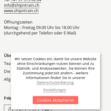
info@shipntrain.ch
www.shipntrain.ch
Öffnungszeiten
Montag – Freitag 09.00 Uhr bis 18.00 Uhr
(durchgehend per Telefon oder E-Mail)
Über Ship'N'Train Travel
Wir setzen Cookies ein, damit Sie unsere Website
Team
ohne Einschränkungen nutzen können und zu
Statistik- und Analysezwecken. Sie können Ihre
Die Firmengruppe
Zustimmung jederzeit ändern - weitere
Informationen finden Sie in unserer
Allgemeine Geschäftsbedingungen
Datenschutzerklärung
.
Einstellungen
Folgen Sie uns:
Cookies akzeptieren
Facebook
YouTube
Instagram
Whatsapp