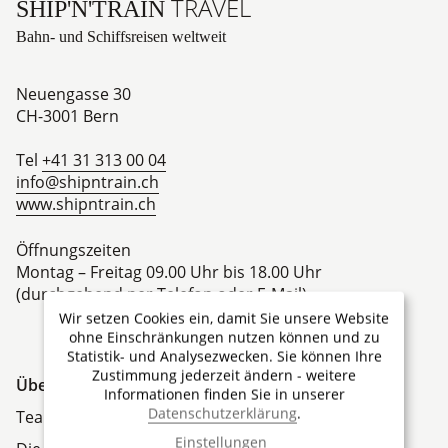
TRAVEL
SHIP'N'TRAIN
Bahn- und Schiffsreisen weltweit
Neuengasse 30
CH-3001
Bern
Tel
+41 31 313 00 04
info@shipntrain.ch
www.shipntrain.ch
Öffnungszeiten
Montag – Freitag 09.00 Uhr bis 18.00 Uhr
(durchgehend per Telefon oder E-Mail)
Wir setzen Cookies ein, damit Sie unsere Website
ohne Einschränkungen nutzen können und zu
Statistik- und Analysezwecken. Sie können Ihre
Zustimmung jederzeit ändern - weitere
Über Ship'N'Train Travel
Informationen finden Sie in unserer
Datenschutzerklärung
.
Team
Einstellungen