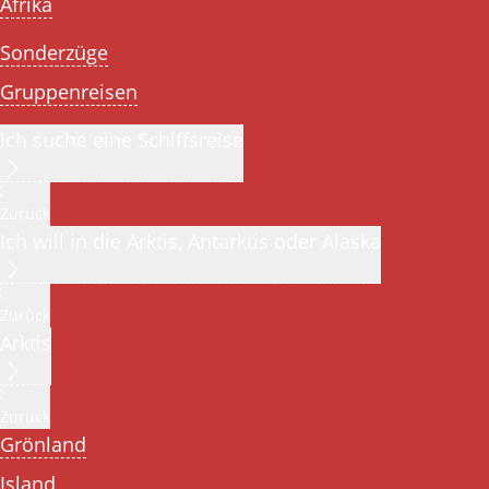
Afrika
Sonderzüge
Gruppenreisen
Ich suche eine Schiffsreise
Zurück
Ich will in die Arktis, Antarktis oder Alaska
Zurück
Arktis
Zurück
Grönland
Island