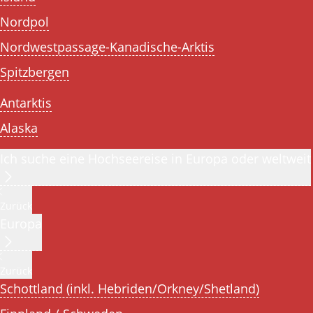
Nordpol
Nordwestpassage-Kanadische-Arktis
Spitzbergen
Antarktis
Alaska
Ich suche eine Hochseereise in Europa oder weltweit
Zurück
Europa
Zurück
Schottland (inkl. Hebriden/Orkney/Shetland)