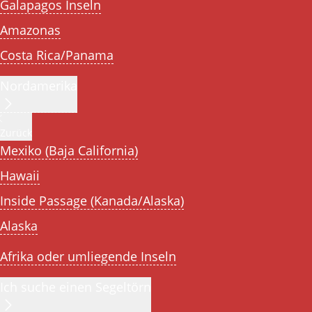
Galapagos Inseln
Amazonas
Costa Rica/Panama
Nordamerika
Zurück
Mexiko (Baja California)
Hawaii
Inside Passage (Kanada/Alaska)
Alaska
Afrika oder umliegende Inseln
Ich suche einen Segeltörn