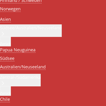
Finnland / Schweden
Norwegen
Asien
Südsee/Australien/Neuseeland
Zurück
Papua Neuguinea
Südsee
Australien/Neuseeland
Zentral-/Südamerika
Zurück
Chile