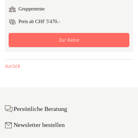
Gruppenreise
Preis ab CHF 5'470.-
Zur Reise
zurück
Footer
Persönliche Beratung
Newsletter bestellen