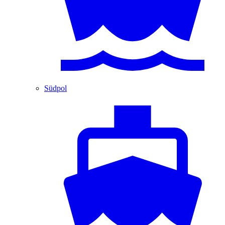
Südpol