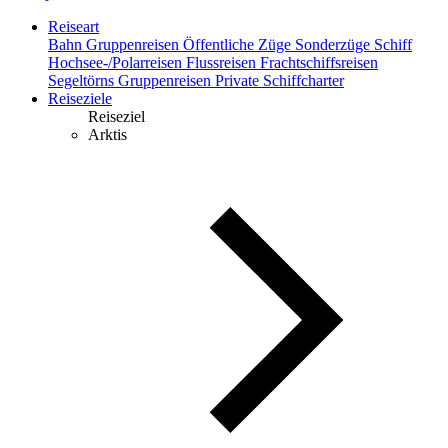
Reiseart
Bahn
Gruppenreisen
Öffentliche Züge
Sonderzüge
Schiff
Hochsee-/Polarreisen
Flussreisen
Frachtschiffsreisen
Segeltörns
Gruppenreisen
Private Schiffcharter
Reiseziele
Reiseziel
Arktis