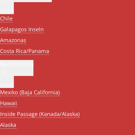
Zurück
Chile
Galapagos Inseln
Amazonas
Costa Rica/Panama
Nordamerika
Zurück
Mexiko (Baja California)
Hawaii
Inside Passage (Kanada/Alaska)
Alaska