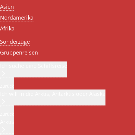
Asien
Nordamerika
Afrika
Sonderzüge
Gruppenreisen
Ich suche eine Schiffsreise
Zurück
Ich will in die Arktis, Antarktis oder Alaska
Zurück
Arktis