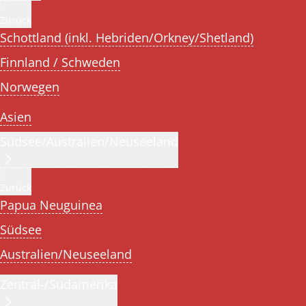
Zurück
Schottland (inkl. Hebriden/Orkney/Shetland)
Finnland / Schweden
Norwegen
Asien
Südsee/Australien/Neuseeland
Zurück
Papua Neuguinea
Südsee
Australien/Neuseeland
Zentral-/Südamerika