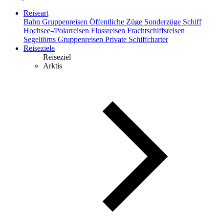
Reiseart
Bahn
Gruppenreisen
Öffentliche Züge
Sonderzüge
Schiff
Hochsee-/Polarreisen
Flussreisen
Frachtschiffsreisen
Segeltörns
Gruppenreisen
Private Schiffcharter
Reiseziele
Reiseziel
Arktis