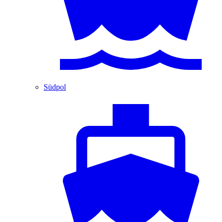
Südpol