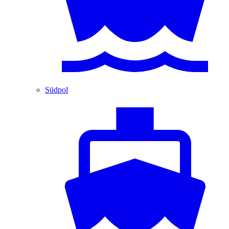
Südpol