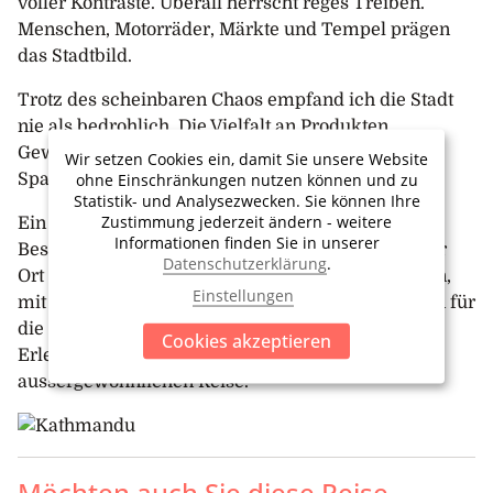
voller Kontraste. Überall herrscht reges Treiben.
Menschen, Motorräder, Märkte und Tempel prägen
das Stadtbild.
Trotz des scheinbaren Chaos empfand ich die Stadt
nie als bedrohlich. Die Vielfalt an Produkten,
Gewürzen und lokalen Spezialitäten macht jeden
Wir setzen Cookies ein, damit Sie unsere Website
ohne Einschränkungen nutzen können und zu
Spaziergang zu einem Erlebnis.
Statistik- und Analysezwecken. Sie können Ihre
Zustimmung jederzeit ändern - weitere
Ein besonders bewegender Abschluss war der
Informationen finden Sie in unserer
Besuch des Hilfswerks NAG. Die Begegnungen vor
Datenschutzerklärung
.
Ort gingen der ganzen Gruppe sehr nahe. Zu sehen,
Einstellungen
mit welchem Engagement sich die Mitarbeitenden für
die Kinder einsetzen, war ein herzerwärmendes
Cookies akzeptieren
Erlebnis und ein würdiger Schlusspunkt einer
aussergewöhnlichen Reise.
Möchten auch Sie diese Reise