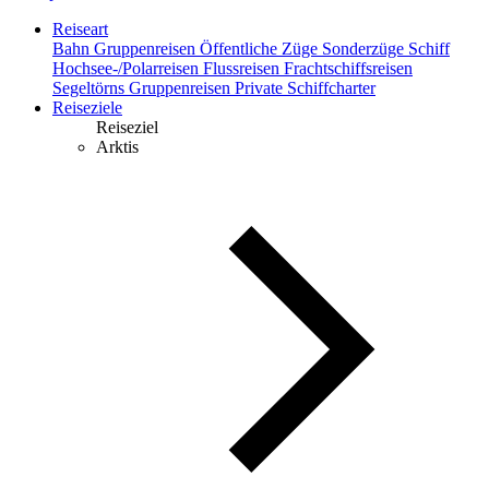
Reiseart
Bahn
Gruppenreisen
Öffentliche Züge
Sonderzüge
Schiff
Hochsee-/Polarreisen
Flussreisen
Frachtschiffsreisen
Segeltörns
Gruppenreisen
Private Schiffcharter
Reiseziele
Reiseziel
Arktis