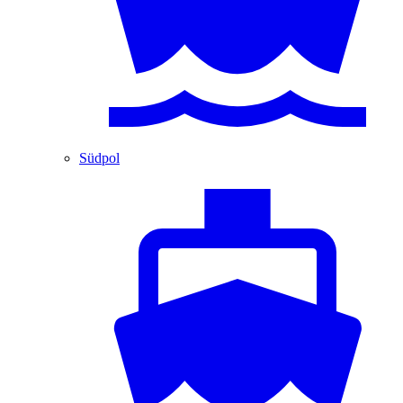
Südpol