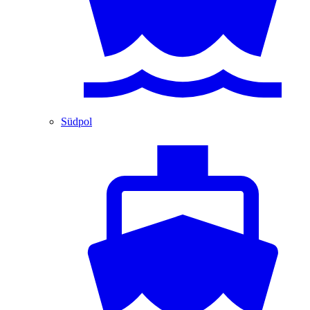
Südpol