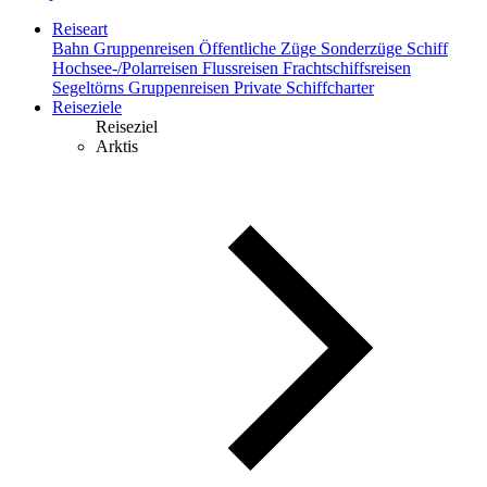
Reiseart
Bahn
Gruppenreisen
Öffentliche Züge
Sonderzüge
Schiff
Hochsee-/Polarreisen
Flussreisen
Frachtschiffsreisen
Segeltörns
Gruppenreisen
Private Schiffcharter
Reiseziele
Reiseziel
Arktis