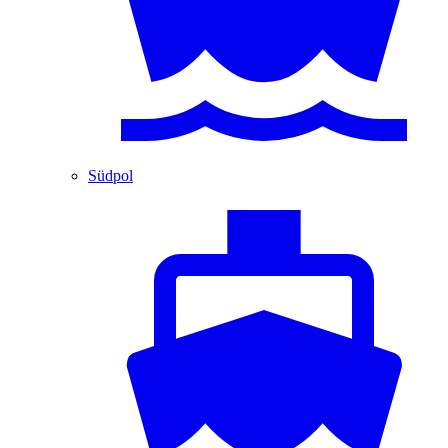
Südpol