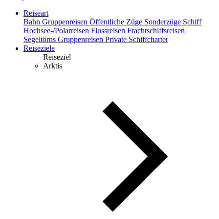
Reiseart
Bahn
Gruppenreisen
Öffentliche Züge
Sonderzüge
Schiff
Hochsee-/Polarreisen
Flussreisen
Frachtschiffsreisen
Segeltörns
Gruppenreisen
Private Schiffcharter
Reiseziele
Reiseziel
Arktis