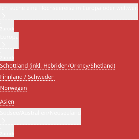
Ich suche eine Hochseereise in Europa oder weltweit
Zurück
Europa
Zurück
Schottland (inkl. Hebriden/Orkney/Shetland)
Finnland / Schweden
Norwegen
Asien
Südsee/Australien/Neuseeland
Zurück