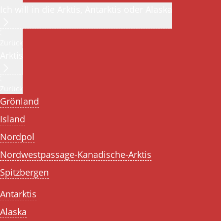
Ich will in die Arktis, Antarktis oder Alaska
Zurück
Arktis
Zurück
Grönland
Island
Nordpol
Nordwestpassage-Kanadische-Arktis
Spitzbergen
Antarktis
Alaska