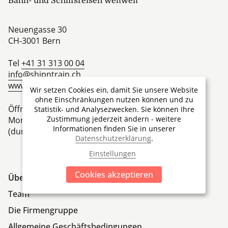
Bahn- und Schiffsreisen weltweit
Neuengasse 30
CH-3001
Bern
Tel
+41 31 313 00 04
info@shipntrain.ch
www.shipntrain.ch
Wir setzen Cookies ein, damit Sie unsere Website
ohne Einschränkungen nutzen können und zu
Öffnungszeiten
Statistik- und Analysezwecken. Sie können Ihre
Zustimmung jederzeit ändern - weitere
Montag – Freitag 09.00 Uhr bis 18.00 Uhr
Informationen finden Sie in unserer
(durchgehend per Telefon oder E-Mail)
Datenschutzerklärung
.
Einstellungen
Cookies akzeptieren
Über Ship'N'Train Travel
Team
Die Firmengruppe
Allgemeine Geschäftsbedingungen