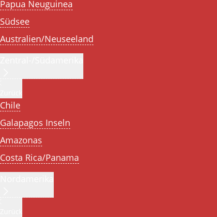
Papua Neuguinea
Südsee
Australien/Neuseeland
Zentral-/Südamerika
Zurück
Chile
Galapagos Inseln
Amazonas
Costa Rica/Panama
Nordamerika
Zurück