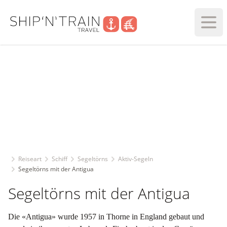
Haupt
Reiseart
Schiff
Segeltörns
Aktiv-Segeln
Segeltörns mit der Antigua
Segeltörns mit der Antigua
Die «Antigua» wurde 1957 in Thorne in England gebaut und