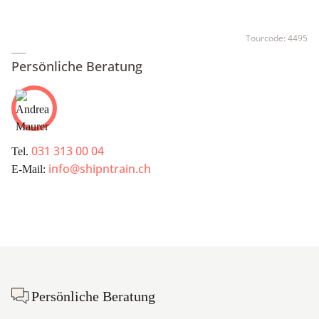
Tourcode:
4495
Persönliche Beratung
031 313 00 04
Tel.
info@shipntrain.ch
E-Mail:
Footer
Persönliche Beratung