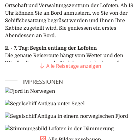
Ortschaft und Verwaltungszentrum der Lofoten. Ab 18
Uhr können Sie an Bord anmustern, wo Sie von der
Schiffsbesatzung begrüsst werden und Ihnen Ihre
Kabine zugeteilt wird. Sie geniessen ein erstes
Abendessen an Bord.
2. - 7. Tag: Segeln entlang der Lofoten
Die genaue Reiseroute hängt vom Wetter und den
Windbedingungen ab. Sie können sich aber auf
Alle Reisetage anzeigen
Landgänge in charmanten Dörfern freuen, um das
lokale Leben kennenzulernen. Die Sommertage sind
IMPRESSIONEN
immer noch lang. Das sanfte Dämmerlicht der
Abendstunden taucht die Landschaft in ein goldenes
Leuchten.
Nach jedem Landgang kehrt man an Bord zurück, wo
man mit seinen Mitreisenden während den
Mahlzeiten aus der Kombüse viel zu erzählen hat.
Alle Bilder anschauen