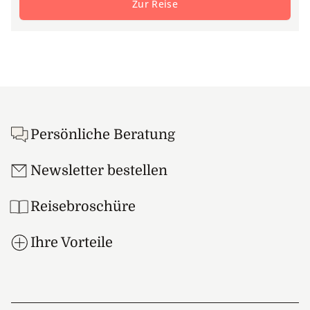
Zur Reise
Footer
Persönliche Beratung
Newsletter bestellen
Reisebroschüre
Ihre Vorteile