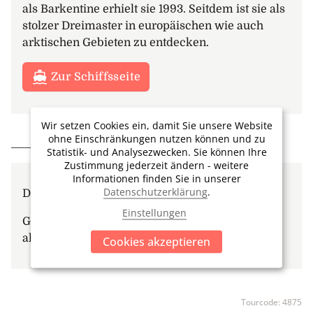
als Barkentine erhielt sie 1993. Seitdem ist sie als
stolzer Dreimaster in europäischen wie auch
arktischen Gebieten zu entdecken.
Zur Schiffsseite
Wir setzen Cookies ein, damit Sie unsere Website
ohne Einschränkungen nutzen können und zu
GUT ZU WISSEN / HINWEISE
Statistik- und Analysezwecken. Sie können Ihre
Zustimmung jederzeit ändern - weitere
Informationen finden Sie in unserer
Datenschutzerklärung
.
Die Bordsprache ist deutsch und englisch
Einstellungen
Gerne sind wir Ihnen bei der Organisation
allfälliger Verlängerungsprogramme behilflich.
Cookies akzeptieren
Tourcode:
4875