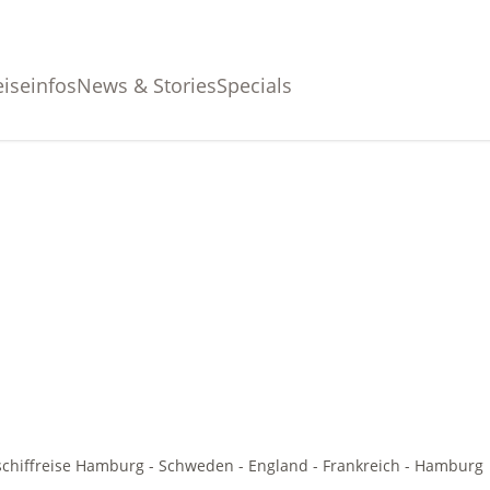
eiseinfos
News & Stories
Specials
schiffreise Hamburg - Schweden - England - Frankreich - Hamburg