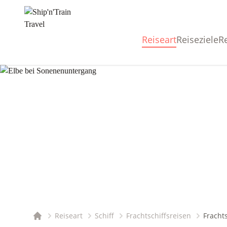
Reiseart
Reiseziele
R
Reiseart
Schiff
Frachtschiffsreisen
Fracht
Startseite