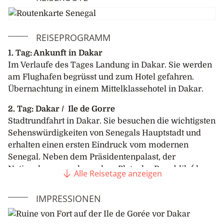
REISEPROGRAMM
1. Tag: Ankunft in Dakar
Im Verlaufe des Tages Landung in Dakar. Sie werden
am Flughafen begrüsst und zum Hotel gefahren.
Übernachtung in einem Mittelklassehotel in Dakar.
2. Tag: Dakar / Ile de Gorre
Stadtrundfahrt in Dakar. Sie besuchen die wichtigsten
Sehenswürdigkeiten von Senegals Hauptstadt und
erhalten einen ersten Eindruck vom modernen
Senegal. Neben dem Präsidentenpalast, der
Nationalversammlung, dem Platz der Republik (das
Alle Reisetage anzeigen
Herz von Dakar) gehört auch ein Besuch des
Museums der schwarzen Zivilisation und ein Ort des
IMPRESSIONEN
Dialogs zwischen Kulturen dazu. Aber auch die
Kathedrale du Souvenir Africain, die Moschee der