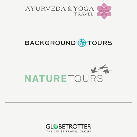
zu nehmen, wo Sie nach dem Mittag ankommen
werden. Podor war ein Handelsposten während der
französischen Kolonialzeit. Heute findet der Handel
nicht mehr auf dem Fluss statt und seine steinernen
Kais sind mehrheitlich verlassen. Die Handelshäuser
entlang der Kais mit ihren grossen Innenhöfen und
die Lagerhäuser, in denen einst Gummiarabikum,
Brennholz, Elfenbein und Sklaven gelagert wurden,
sind heute die Überbleibsel einer nicht allzu fernen
Vergangenheit. Sie besuchen das Fort, das von
Faidherbe erbaut wurde, und erleben ein Stück dieser
Zeitgeschichte.
Am späten Nachmittag werden Sie die alten Kontore
des Cour du Fleuve und der Auberge du Tekrour
besuchen. Zum Abschluss können Sie - sofern Sie
möchten - einen Spaziergang über den Markt
machen, durch die Gassen schlendern oder auf den
Stufen eines der alten Häuser sitzen und den