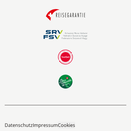
Sonnenuntergang über den mauretanischen Ufern
beobachten. Übernachtung an Bord. (Mahlzeiten:
F/M/A)
14. Tag: Podor - Saint Louis - Dakar
Nach dem Frühstück Rückfahrt mit dem Bus nach
Saint Louis, wo Sie noch ein Mittagessen geniessen.
Sie haben noch ein Tageszimmer zur Verfügung, um
sich noch etwas auszuruhen und frisch zu machen,
bevor Sie für den rund vierstündigen Transfer zum
Flughafen von Dakar abgeholt werden. Am späten
Abend Abflug zurück nach Europa. (Mahlzeiten: F/M)
Datenschutz
Impressum
Cookies