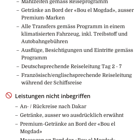
Essamay Camp, bevor Sie zurück nach Palmarin
Mahlzeiten gemäss Reiseprogramm
gehen. Übernachtung wie am Vortag. (Mahlzeiten:
Getränke an Bord der «Bou el Mogdad», ausser
F/M/A)
Premium-Marken
Alle Transfers gemäss Programm in einem
5. Tag: Palmarin - Touba - Lompoul
klimatisierten Fahrzeug, inkl. Treibstoff und
Heute geht die Fahrt weiter durch das Ferlo-Tal nach
Autobahngebühren
Lompoul. Unterwegs haben Sie unter Umständen die
Ausflüge, Besichtigungen und Eintritte gemäss
Möglichkeit, die Peuhls-Stammesangehörige zu
Programm
beobachten, wenn sie ihre Zebu-Herden zum Melken
zusammentreiben. Die Reise geht anschliessend
Deutschsprechende Reiseleitung Tag 2 - 7
weiter in die heilige Stadt Touba, wo Sie die berühmte
Französisch/englischsprechende Reiseleitung
Moschee sehen werden. Das Mittagessen wird in
während der Schiffsreise
einem lokalen Restaurant eingenommen bevor die
Leistungen nicht inbegriffen
Fahrt weiter in die Wüste von Lompoul geht.
Übernachtung in Lompoul. (Mahlzeiten: F/M/A)
An- / Rückreise nach Dakar
Getränke, ausser wo ausdrücklich erwähnt
6. Tag: Lompoul - Langue de Barbarie
Am Vormittag unternehmen Sie einen Dromedar-Ritt
Premium-Getränke an Bord der «Bou el
durch Sanddünen. Nach dem Mittagessen im
Mogdad»
Restaurant der Lodge fahren Sie am Nachmittag