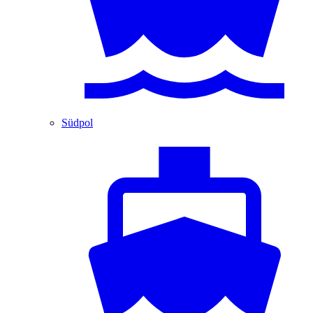
Südpol