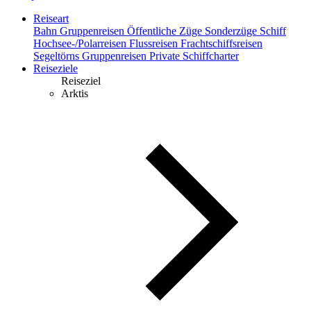
Reiseart
Bahn
Gruppenreisen
Öffentliche Züge
Sonderzüge
Schiff
Hochsee-/Polarreisen
Flussreisen
Frachtschiffsreisen
Segeltörns
Gruppenreisen
Private Schiffcharter
Reiseziele
Reiseziel
Arktis