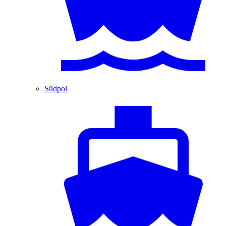
Südpol