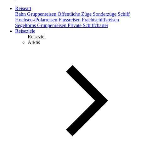
Reiseart
Bahn
Gruppenreisen
Öffentliche Züge
Sonderzüge
Schiff
Hochsee-/Polarreisen
Flussreisen
Frachtschiffsreisen
Segeltörns
Gruppenreisen
Private Schiffcharter
Reiseziele
Reiseziel
Arktis