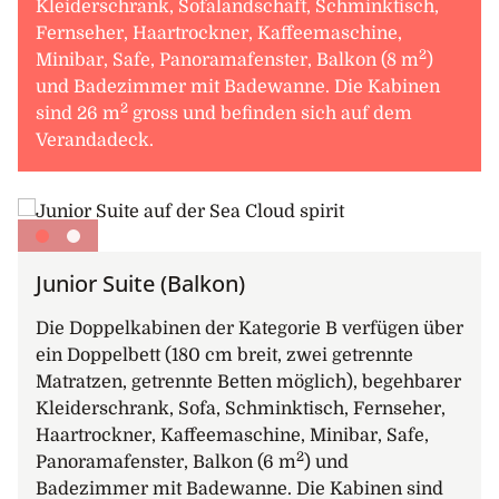
Kleiderschrank, Sofalandschaft, Schminktisch,
Fernseher, Haartrockner, Kaffeemaschine,
2
Minibar, Safe, Panoramafenster, Balkon (8 m
)
und Badezimmer mit Badewanne. Die Kabinen
2
sind 26 m
gross und befinden sich auf dem
Verandadeck.
Junior Suite (Balkon)
Die Doppelkabinen der Kategorie B verfügen über
ein Doppelbett (180 cm breit, zwei getrennte
Matratzen, getrennte Betten möglich), begehbarer
Kleiderschrank, Sofa, Schminktisch, Fernseher,
Haartrockner, Kaffeemaschine, Minibar, Safe,
2
Panoramafenster, Balkon (6 m
) und
Badezimmer mit Badewanne. Die Kabinen sind