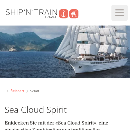
Haup
Reiseart
Schiff
Sea Cloud Spirit
Entdecken Sie mit der «Sea Cloud Spirit», eine