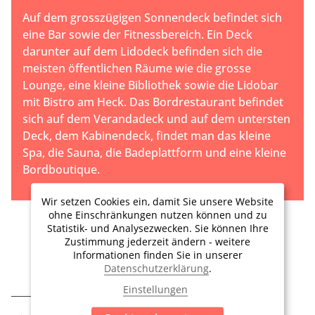
Auf dem grosszügigen Sonnendeck befindet sich
eine Bar sowie der Fitnessbereich. Ein Deck
darunter auf dem Lidodeck befinden sich die
meisten öffentlichen Räume wie die grosse
Lounge, eine kleine Bibliothek sowie die Lidobar
mit Bistro am Heck. Das Bordrestaurant befindet
sich auf dem Verandadeck und auf dem untersten
Deck, dem Kabinendeck, findet man das kleine
Spa, die Sauna, die Badeplattform und eine kleine
Bordboutique.
Wir setzen Cookies ein, damit Sie unsere Website
ohne Einschränkungen nutzen können und zu
Statistik- und Analysezwecken. Sie können Ihre
Zustimmung jederzeit ändern - weitere
Informationen finden Sie in unserer
Datenschutzerklärung
.
Einstellungen
BEMERKUNGEN