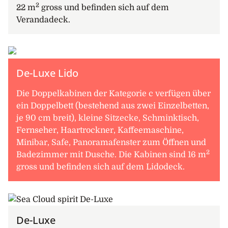
2
22 m
gross und befinden sich auf dem
Verandadeck.
De-Luxe Lido
Die Doppelkabinen der Kategorie c verfügen über
ein Doppelbett (bestehend aus zwei Einzelbetten,
je 90 cm breit), kleine Sitzecke, Schminktisch,
Fernseher, Haartrockner, Kaffeemaschine,
Minibar, Safe, Panoramafenster zum Öffnen und
2
Badezimmer mit Dusche. Die Kabinen sind 16 m
gross und befinden sich auf dem Lidodeck.
De-Luxe