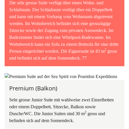
Die sehr grosse Suite verfügt über einen Wohn- und
Schlafraum. Der Schlafraum verfügt über ein Doppelbett
und kann mit einem Vorhang vom Wohnraum abgetrennt
werden. Im Wohnbereich befindet sich eine grosszügige
Sitzecke sowie der Zugang zum privaten Aussendeck. Im
Badezimmer findet sich eine Whirlpool-Badewanne. Im
Wohnbereich kann ein Sofa zu einem Bettsofa für eine dritte
2
Person eingerichtet werden. Die Eignersuite ist 43 m
gross
und befindet sich auf dem Sonnendeck. 77
Premium (Balkon)
Sehr grosse Junior Suite mit wahlweise zwei Einzelbetten
oder einem Doppelbett, Sitzecke, Balkon sowie
2
Dusche/WC. Die Junior Suiten sind 30 m
gross und
befinden sich auf dem Sonnendeck.