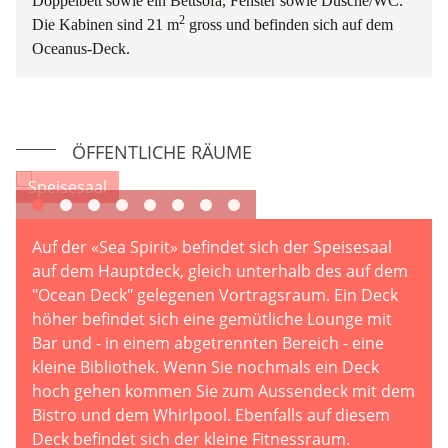
Doppelbett sowie ein Bettsofa, Fenster sowie Dusche/WC.
2
Die Kabinen sind 21 m
gross und befinden sich auf dem
Oceanus-Deck.
ÖFFENTLICHE RÄUME
Speisesaal
Auf der «Sea Spirit» befindet sich der Speisesaal
auf dem Hauptdeck, gleich unterhalb des auf dem
"Ocean Deck" gelegenen Vortragsraum. Ein Deck
höher befindet sich eine gemütliche Lounge mit
Bar und - in einem abgetrennten Bereich - eine
kleine Bibliothek. Wenn Sie nochmals ein Deck
hoch gehen kommen Sie zum Aussendeck mit dem
Bistro und dem Whirlpool. Ebenfalls auf diesem
Deck befindet sich der kleine Fitnessraum.