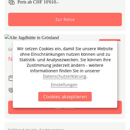
Preis ab CHF 10'610.-
Zur Reise
Expedition
Wir setzen Cookies ein, damit Sie unsere Website
Grönland Ostküste
ohne Einschränkungen nutzen können und zu
Nordlichter im Scoresby Sund
Statistik- und Analysezwecken. Sie können Ihre
Zustimmung jederzeit ändern - weitere
Informationen finden Sie in unserer
Datenschutzerklärung
.
4 Termine (11 Reisetage)
Einstellungen
Preis ab CHF 7'750.-
Cookies akzeptieren
Zur Reise