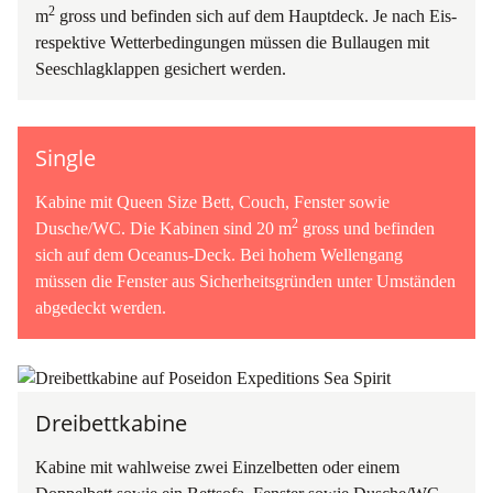
2
m
gross und befinden sich auf dem Hauptdeck. Je nach Eis-
respektive Wetterbedingungen müssen die Bullaugen mit
Seeschlagklappen gesichert werden.
Single
Kabine mit Queen Size Bett, Couch, Fenster sowie
2
Dusche/WC. Die Kabinen sind 20 m
gross und befinden
sich auf dem Oceanus-Deck. Bei hohem Wellengang
müssen die Fenster aus Sicherheitsgründen unter Umständen
abgedeckt werden.
Dreibettkabine
Kabine mit wahlweise zwei Einzelbetten oder einem