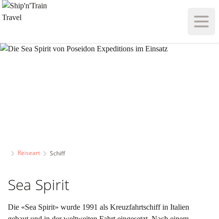
Haupt
Reiseart
Schiff
Sea Spirit
Die «Sea Spirit» wurde 1991 als Kreuzfahrtschiff in Italien
gebaut und in der weltweiten Fahrt eingesetzt. Nach einem