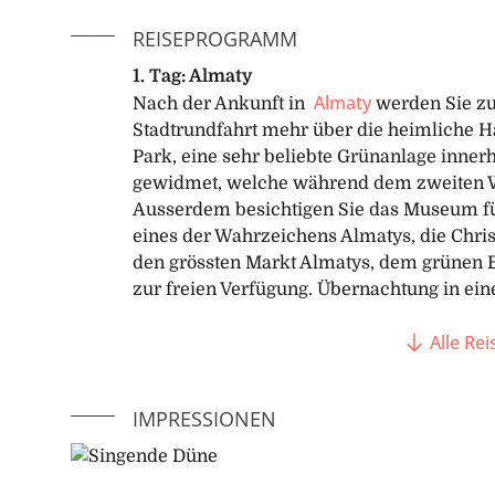
REISEPROGRAMM
1. Tag: Almaty
Almaty
Nach der Ankunft in
werden Sie zu
Stadtrundfahrt mehr über die heimliche H
Park, eine sehr beliebte Grünanlage innerh
gewidmet, welche während dem zweiten 
Ausserdem besichtigen Sie das Museum fü
eines der Wahrzeichens Almatys, die Chr
den grössten Markt Almatys, dem grünen Ba
zur freien Verfügung. Übernachtung in ein
Alle Re
2. Tag: Die Felszeichnungen von Tamgal
Heute unternehmen Sie einen Ausflug zu d
UNESCO-Weltkulturerbe gekürten Felszeic
IMPRESSIONEN
den mehreren tausenden Zeichnungen stel
der Viehzucht dar. Ausserdem gibt es ein
am Vortag.