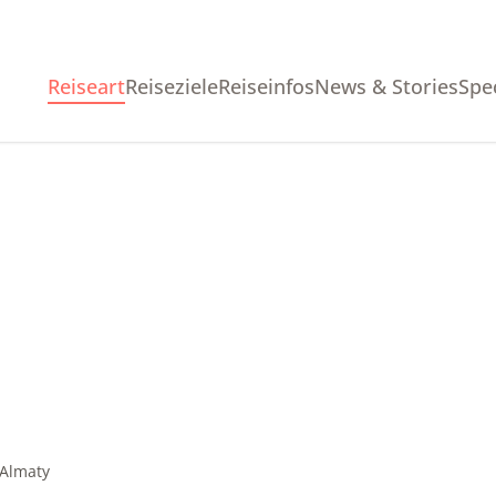
Reiseart
Reiseziele
Reiseinfos
News & Stories
Spe
Almaty