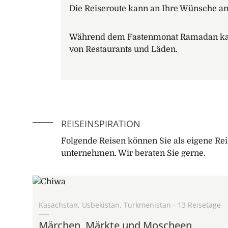
8. Tag: Almaty
Die Reiseroute kann an Ihre Wünsche a
Fahrt zum Flughafen und individuelle Weit
Während dem Fastenmonat Ramadan kann
Programmänderungen bleiben vorbehal
von Restaurants und Läden.
REISEINSPIRATION
Folgende Reisen können Sie als eigene Rei
unternehmen. Wir beraten Sie gerne.
Kasachstan, Usbekistan, Turkmenistan - 13 Reisetage
Märchen, Märkte und Moscheen