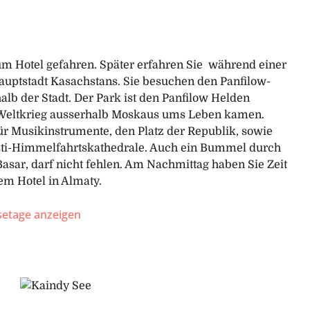
m Hotel gefahren. Später erfahren Sie während einer
auptstadt Kasachstans. Sie besuchen den Panfilow-
alb der Stadt. Der Park ist den Panfilow Helden
Weltkrieg ausserhalb Moskaus ums Leben kamen.
r Musikinstrumente, den Platz der Republik, sowie
isti-Himmelfahrtskathedrale. Auch ein Bummel durch
sar, darf nicht fehlen. Am Nachmittag haben Sie Zeit
em Hotel in Almaty.
isetage anzeigen
y
en Felszeichnungen von Tamgaly. Die ältesten, vom
hnungen, sind etwa 3000 Jahre alt. Die meisten von
len Szenen aus dem Leben eines jagenden Volkes und
e grosse Anzahl an antiken Gräbern. Übernachtung wie