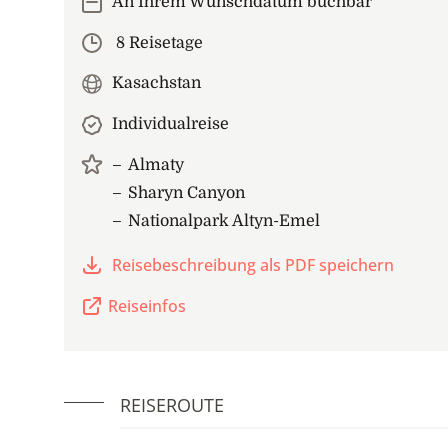
An Ihrem Wunschdatum buchbar
8 Reisetage
Kasachstan
Individualreise
Almaty
Sharyn Canyon
Nationalpark Altyn-Emel
Reisebeschreibung als PDF speichern
Reiseinfos
REISEROUTE