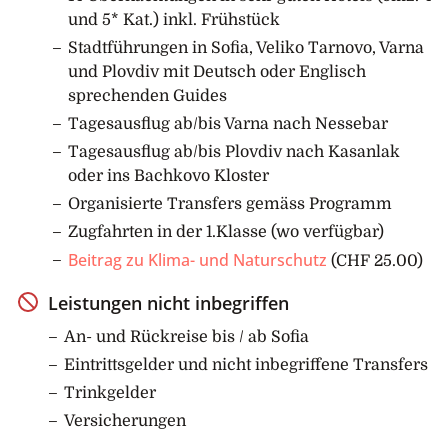
Hauptstadt des Zweiten Bulgarischen Reiches im
und 5* Kat.) inkl. Frühstück
Mittelalter kennen. Spektakulär und wild-romantisch
Stadtführungen in Sofia, Veliko Tarnovo, Varna
liegt sie geteilt durch den Fluss Yantra an den Hängen
und Plovdiv mit Deutsch oder Englisch
der gleichnamigen Schlucht. Sie sehen u.a. das
sprechenden Guides
Künstler- und Händlerquartier und den
Zarevetshügel, Sitz der ehemaligen Zaren. Fahrt nach
Tagesausflug ab/bis Varna nach Nessebar
Arbanassi, dessen Häuser mit ihren schweren Pforten
Tagesausflug ab/bis Plovdiv nach Kasanlak
wie Festungen erscheinen. Die Kirche der Christi
oder ins Bachkovo Kloster
Geburt ist die älteste und sie gleicht einer Galerie mit
Organisierte Transfers gemäss Programm
über 3’500 meisterhaft gemalten Figuren und
Zugfahrten in der 1.Klasse (wo verfügbar)
biblischer Szenen – alles Werke unbekannter Maler
Beitrag zu Klima- und Naturschutz
(CHF 25.00)
aus Tarnovo. Rückfahrt nach Veliko Tarnovo.
Übernachtung wie am Vortag.
Leistungen nicht inbegriffen
6. Tag: Fahrt ans Schwarze Meer
An- und Rückreise bis / ab Sofia
Am Morgen organisierter Transfer zum Bahnhof
Eintrittsgelder und nicht inbegriffene Transfers
in Gorna Oryahovitsa für die Zugfahrt durch die
Trinkgelder
Kornkammer Bulgariens nach Varna. Die drittgrösste
Versicherungen
Stadt des Landes ist nicht nur ein wichtiger Hafen,