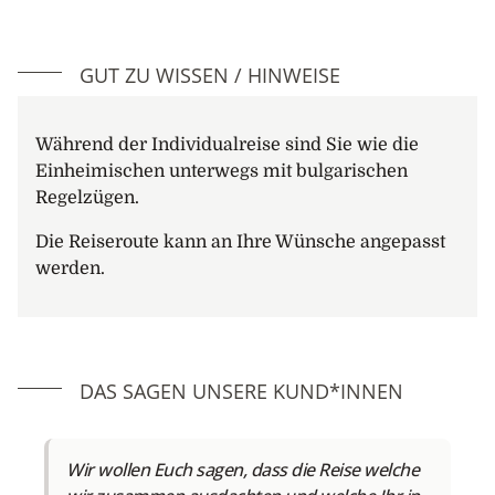
sondern auch kultureller Mittelpunkt der
bulgarischen Schwarzmeerküste. Die lebhafte Stadt
lockt mit ihren Cafés und Fussgängerzonen viele
GUT ZU WISSEN / HINWEISE
Besucher an. Individueller Transfer (oder
Spaziergang) zum zentral gelegenen Hotel.
Während der Individualreise sind Sie wie die
7. Tag: Varna
Einheimischen unterwegs mit bulgarischen
Am Morgen entdecken Sie bei einem Rundgang mit
Regelzügen.
einer Reiseleitung die quirlige Hafenstadt an der
Schwarzmeerküste. Ein besonderes Erlebnis ist der
Die Reiseroute kann an Ihre Wünsche angepasst
Besuch des Archäologisches Museums. Dort ist der
werden.
älteste Goldschatz der Welt (5 Jh. vor Chr.) zu
besichtigen. Ebenfalls beeindruckend sind die Ruinen
der römischen Thermen. Der restliche Tag steht
Ihnen zur freien Verfügung. Der Stadtstrand lädt zum
DAS SAGEN UNSERE KUND*INNEN
Baden ein oder entdecken Sie den grossen "Sea
Garden", welcher sich direkt an der Uferpromenade
erstreckt. Übernachtung wie am Vortag.
Wir wollen Euch sagen, dass die Reise welche
8. Tag: Nessebar