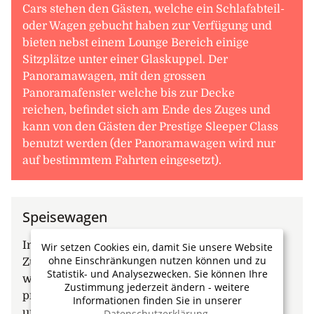
Cars stehen den Gästen, welche ein Schlafabteil-
oder Wagen gebucht haben zur Verfügung und
bieten nebst einem Lounge Bereich einige
Sitzplätze unter einer Glaskuppel. Der
Panoramawagen, mit den grossen
Panoramafenster welche bis zur Decke
reichen, befindet sich am Ende des Zuges und
kann von den Gästen der Prestige Sleeper Class
benutzt werden (der Panoramawagen wird nur
auf bestimmtem Fahrten eingesetzt).
Speisewagen
Im Speisewagen werden Sie während der
Wir setzen Cookies ein, damit Sie unsere Website
ohne Einschränkungen nutzen können und zu
Zugreise mit frisch zubereiteten Mahlzeiten,
Statistik- und Analysezwecken. Sie können Ihre
welche die kanadische und regionale Küche
Zustimmung jederzeit ändern - weitere
präsentieren, verwöhnt. Frühstück, Mittagessen
Informationen finden Sie in unserer
und Abendessen werden Ihnen im Speisewagen
Datenschutzerklärung
.