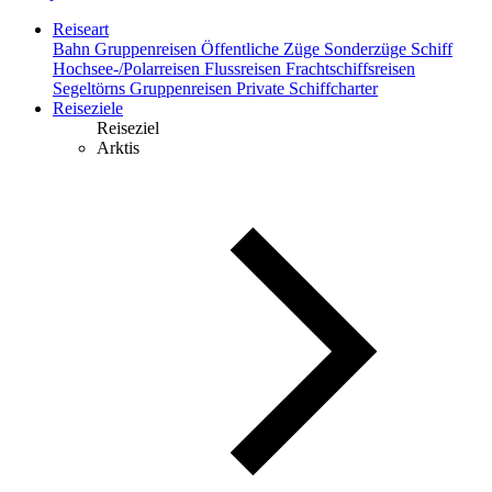
Reiseart
Bahn
Gruppenreisen
Öffentliche Züge
Sonderzüge
Schiff
Hochsee-/Polarreisen
Flussreisen
Frachtschiffsreisen
Segeltörns
Gruppenreisen
Private Schiffcharter
Reiseziele
Reiseziel
Arktis