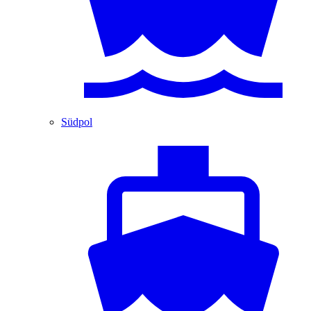
Südpol