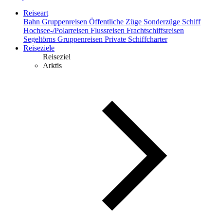
Reiseart
Bahn
Gruppenreisen
Öffentliche Züge
Sonderzüge
Schiff
Hochsee-/Polarreisen
Flussreisen
Frachtschiffsreisen
Segeltörns
Gruppenreisen
Private Schiffcharter
Reiseziele
Reiseziel
Arktis