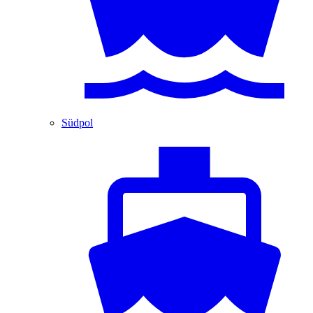
Südpol