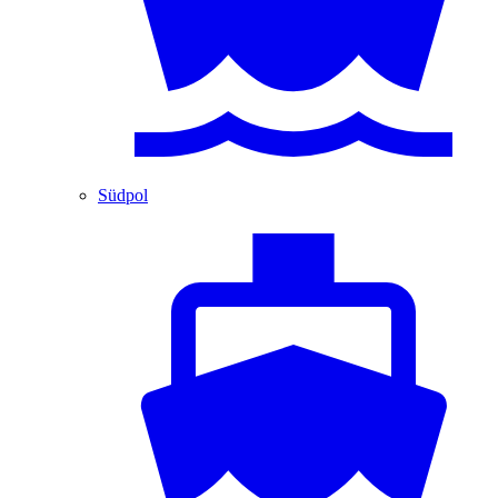
Südpol