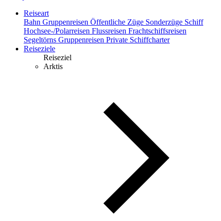
Reiseart
Bahn
Gruppenreisen
Öffentliche Züge
Sonderzüge
Schiff
Hochsee-/Polarreisen
Flussreisen
Frachtschiffsreisen
Segeltörns
Gruppenreisen
Private Schiffcharter
Reiseziele
Reiseziel
Arktis