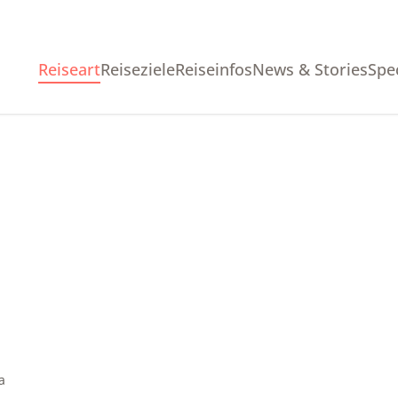
Reiseart
Reiseziele
Reiseinfos
News & Stories
Spe
a