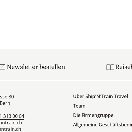
Newsletter bestellen
Reise
Über Ship'N'Train Travel
sse 30
Bern
Team
Die Firmengruppe
1 313 00 04
pntrain.ch
Allgemeine Geschäftsbed
ntrain.ch