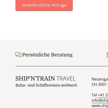
Unverbindliche Anfrage
Footer
Persönliche Beratung
TRAVEL
SHIP'N'TRAIN
Neuenga
CH-3001
Bahn- und Schiffsreisen weltweit
Tel
+41 3
info@shi
www.ship