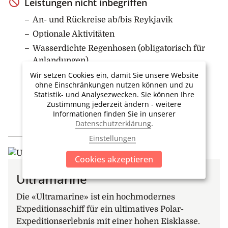
Leistungen nicht inbegriffen
auf Ymer Ø
An- und Rückreise ab/bis Reykjavik
13. Tag: Auf See
Optionale Aktivitäten
Während sich Ihr arktisches Abenteuer dem Ende
Wasserdichte Regenhosen (obligatorisch für
zuneigt, können Sie sich noch letzte Vorträge der
Anlandungen)
Experten an Bord ansehen, Ihre Fotos mit anderen
Wir setzen Cookies ein, damit Sie unsere Website
Versicherungen
teilen, einen eisgekühlten Cocktail in der Bar
ohne Einschränkungen nutzen können und zu
Trinkgelder
schlürfen oder einen Film anschauen. Ihr
Statistik- und Analysezwecken. Sie können Ihre
Zustimmung jederzeit ändern - weitere
Expeditionsteam wird auch vor Ort sein, um alle
Informationen finden Sie in unserer
Fragen zu beantworten, die noch offen sind.
Datenschutzerklärung
.
IHR ZUHAUSE UNTERWEGS
14. Tag: Ausschiffung in Reykjavik, Island
Einstellungen
Ihre Schiffsreise endet in Reykjavik. Falls Sie nach
Cookies akzeptieren
der Expedition eine Unterkunft in der Stadt gebucht
haben, offeriert Ihnen die Reederei einen Transfer in
Ultramarine
die Innenstadt an. Anschliessend individuelle Weiter-
Die «Ultramarine» ist ein hochmodernes
oder Heimreise.
Expeditionsschiff für ein ultimatives Polar-
Expeditionserlebnis mit einer hohen Eisklasse.