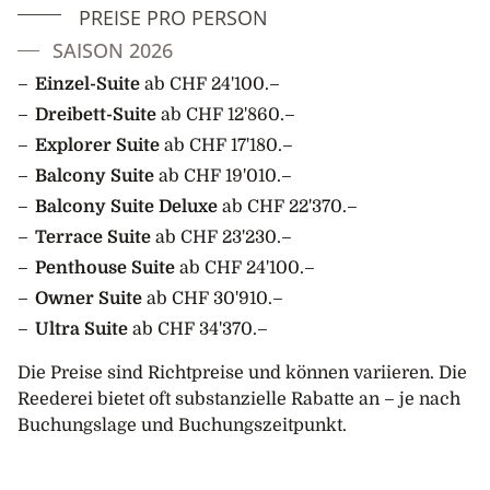
dieser abgelegenen Region entdecken möchten.
PREISE PRO PERSON
SAISON 2026
4. Tag: Auf See
Während Sie in Richtung Norden via die
Einzel-Suite
ab CHF 24'100.–
Dänemarkstrasse fahren, wird Ihr Expeditionsteam
Dreibett-Suite
ab CHF 12'860.–
Sie auf die Erlebnisse an der Ostküste von Grönland
Explorer Suite
ab CHF 17'180.–
vorbereiten. Erfahren Sie mehr über die Geschichte
Balcony Suite
ab CHF 19'010.–
der Arktis, die faszinierende Tierwelt, die Geologie,
Balcony Suite Deluxe
ab CHF 22'370.–
die Ökologie und das Klima (sowie der Einfluss des
Klimawandels). Das Team wird Sie an Deck auch auf
Terrace Suite
ab CHF 23'230.–
Seevögeln aufmerksam machen, die um Ihr Schiff
Penthouse Suite
ab CHF 24'100.–
fliegen, sowie nach den Walen, die sich hier in den
Owner Suite
ab CHF 30'910.–
Gewässern aufhalten können.
Ultra Suite
ab CHF 34'370.–
5. – 12. Tag: Grönlands Ostküste
Die Preise sind Richtpreise und können variieren. Die
Während Ihrer Reise entlang der abgelegenen
Reederei bietet oft substanzielle Rabatte an – je nach
Ostküste Grönlands geniessen Sie Zodiac-Fahrten und
Buchungslage und Buchungszeitpunkt.
verschiedene Landgänge. Erkunden Sie die Überreste
einer alten Thule-Siedlungen und halten Sie
Ausschau nach grasenden Moschusochsen – 40