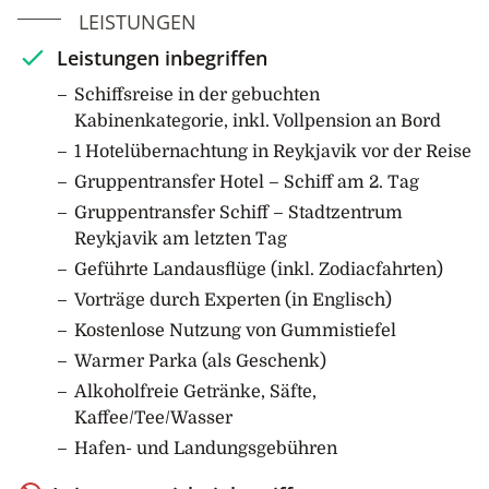
LEISTUNGEN
Prozent der weltweiten Moschusochsenpopulation
lebt hier. Zum Abschluss fahren Sie durch den
Leistungen inbegriffen
spektakulären Scoresbysund, dem Geburtsort vieler
Schiffsreise in der gebuchten
Eisberge und – wie manche sagen – dem schönsten
Kabinenkategorie, inkl. Vollpension an Bord
Fjordsystem der Welt. Orte wie Frederiksdal und
1 Hotelübernachtung in Reykjavik vor der Reise
Sydkap bieten die Möglichkeit, die farbenfrohe
Tundra und die Überreste von alten Thule-Siedlungen
Gruppentransfer Hotel – Schiff am 2. Tag
zu erkunden.
Gruppentransfer Schiff – Stadtzentrum
Reykjavik am letzten Tag
Am Eingang des Sunds liegt die nördlichste
Geführte Landausflüge (inkl. Zodiacfahrten)
Gemeinde Ostgrönlands, Ittoqqortoormiit, wo Sie Zeit
Vorträge durch Experten (in Englisch)
damit verbringen können, mit den Inuit in Kontakt zu
treten und etwas über ihre Lebensweise zu erfahren.
Kostenlose Nutzung von Gummistiefel
Wenn der Himmel klar ist, haben Sie hier auch die
Warmer Parka (als Geschenk)
Chance, das Nordlicht zu sehen. Herrliche Aussichten
Alkoholfreie Getränke, Säfte,
erwarten Sie auch am Kong Oscar Fjord mit
Kaffee/Tee/Wasser
möglichen Anlandungen in Ella Ø, das für seine
Hafen- und Landungsgebühren
zerklüfteten Klippen und eisbedeckten Gewässer
bekannt ist, und der blumenreichen Botanikerbugt