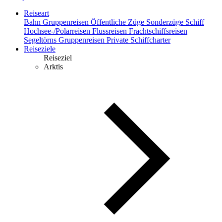
Reiseart
Bahn
Gruppenreisen
Öffentliche Züge
Sonderzüge
Schiff
Hochsee-/Polarreisen
Flussreisen
Frachtschiffsreisen
Segeltörns
Gruppenreisen
Private Schiffcharter
Reiseziele
Reiseziel
Arktis