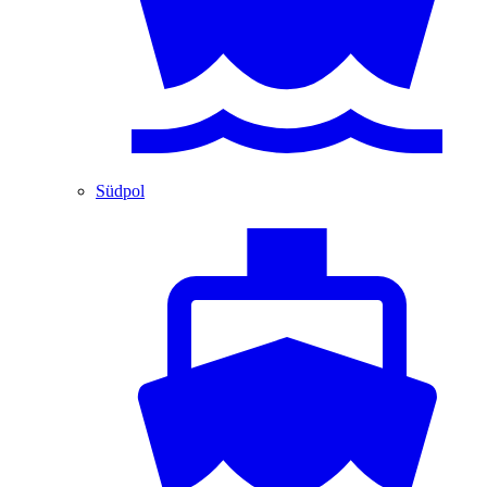
Südpol