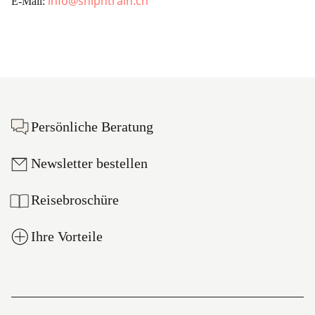
info@shipntrain.ch
E-Mail:
Footer
Persönliche Beratung
Newsletter bestellen
Reisebroschüre
Ihre Vorteile