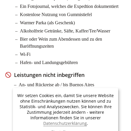
Ein Fotojournal, welches die Expedtion dokumentiert
Kostenlose Nutzung von Gummistiefel
Warmer Parka (als Geschenk)
Alkoholfreie Getränke, Säfte, Kaffee/Tee/Wasser
Bier oder Wein zum Abendessen und zu den
Baröffnungszeiten
Wi-Fi
Hafen- und Landungsgebühren
Leistungen nicht inbegriffen
An- und Rückreise ab / bis Buenos Aires
Optionale Aktivitäten
Wir setzen Cookies ein, damit Sie unsere Website
ohne Einschränkungen nutzen können und zu
Wasserdichte Regenhosen (obligatorisch für
Statistik- und Analysezwecken. Sie können Ihre
Anlandungen)
Zustimmung jederzeit ändern - weitere
Versicherungen
Informationen finden Sie in unserer
Datenschutzerklärung
.
Trinkgelder