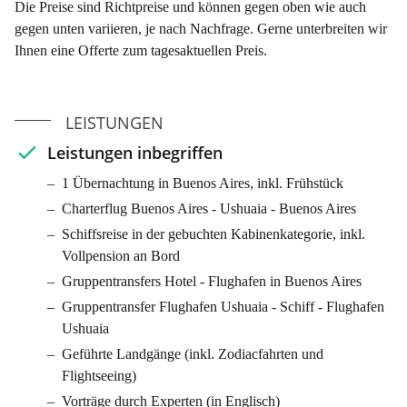
Die Preise sind Richtpreise und können gegen oben wie auch
Gesicht, wenn Sie an Deck sind und der Kapitän den Kurs zur
gegen unten variieren, je nach Nachfrage. Gerne unterbreiten wir
Südspitze von Südamerika hält. Besuchen Sie noch letzte
Ihnen eine Offerte zum tagesaktuellen Preis.
Vorträge vom Expeditionsteam oder beobachten Sie an Deck die
Seevögel, welche das Schiff begleiten.
12. Tag: Flug Ushuaia - Buenos Aires, Argentinien
LEISTUNGEN
Ausschiffung am Morgen in Ushuaia, der südlichsten Stadt der
Leistungen inbegriffen
Welt. Bevor Sie zum Flughafen gebracht werden, machen Sie
eine Tour durch den Feuerland-Nationalpark. Anschliessend
1 Übernachtung in Buenos Aires, inkl. Frühstück
bringt Sie ein Charterflug zurück nach Buenos Aires für Ihre
Charterflug Buenos Aires - Ushuaia - Buenos Aires
individuelle Weiterreise.
Schiffsreise in der gebuchten Kabinenkategorie, inkl.
Vollpension an Bord
Gruppentransfers Hotel - Flughafen in Buenos Aires
Gruppentransfer Flughafen Ushuaia - Schiff - Flughafen
Ushuaia
Geführte Landgänge (inkl. Zodiacfahrten und
Flightseeing)
Vorträge durch Experten (in Englisch)