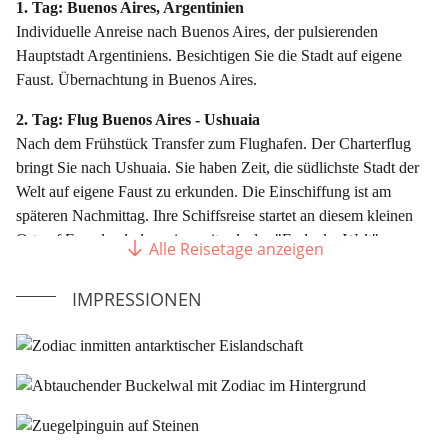
1. Tag: Buenos Aires, Argentinien
Individuelle Anreise nach Buenos Aires, der pulsierenden
Hauptstadt Argentiniens. Besichtigen Sie die Stadt auf eigene
Faust. Übernachtung in Buenos Aires.
2. Tag: Flug Buenos Aires - Ushuaia
Nach dem Frühstück Transfer zum Flughafen. Der Charterflug
bringt Sie nach Ushuaia. Sie haben Zeit, die südlichste Stadt der
Welt auf eigene Faust zu erkunden. Die Einschiffung ist am
späteren Nachmittag. Ihre Schiffsreise startet an diesem kleinen
Ort auf Feuerland, das seinerseits als das "Ende der Welt"
Alle Reisetage anzeigen
bezeichnet wird. Am Abend fahren Sie durch den malerischen,
von Bergen umgebenen Beagle-Kanal.
IMPRESSIONEN
3. - 4. Tag: Auf See
Während der nächsten zwei Tage in der Drake-Passage erhalten
Sie einen Einblick in das Leben aus der Perspektive der
Polarforscher, die zuerst dieser unwirklichen Regionen trotzten:
vielleicht weht Ihnen eine steife Brise an Deck entgegen, oder Sie
beobachten das Spiel der Wellen und mit Glück entdecken Sie