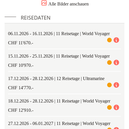
Alle Bilder anschauen
vielleicht sogar einen Finnwal, der zwischen den Wellen
auftaucht.
REISEDATEN
Aber nicht nur das marine Leben sondern auch die Vogelwelt
verändert sich. Wanderalbatrosse, Graukopf-Albatrosse,
06.11.2026 - 16.11.2026 | 11 Reisetage | World Voyager
Schwarzbrauenalbatrosse, Russalbatrosse, Kapsturmvögel,
CHF 11'670.-
südliche Eissturmvögel, Buntfuss-Sturmschwalben,
Blausturmvögel und Antarktissturmvögel sind nur einige der
15.11.2026 - 25.11.2026 | 11 Reisetage | World Voyager
Vögel, die Sie sehen können.
CHF 10'970.-
5. - 9. Tag: Südliche Shetland Inseln / Antarktische Halbinsel
Die häufigste Reaktion, wenn man den Weissen Kontinent
17.12.2026 - 28.12.2026 | 12 Reisetage | Ultramarine
erreicht, ist ein Gefühl der Ehrfurcht und des Staunens. Die
CHF 14'770.-
Erfahrung ist unbeschreiblich, denn nur wenige Orte sind so
unberührt wie die Antarktis.
18.12.2026 - 28.12.2026 | 11 Reisetage | World Voyager
CHF 12'910.-
Sie werden feststellen, dass die Antarktis ein Land der Extreme
ist. In einem Moment werden Sie von einem Gefühl der völligen
27.12.2026 - 06.01.2027 | 11 Reisetage | World Voyager
Isolation und Stille überwältigt, im nächsten Moment werden Sie