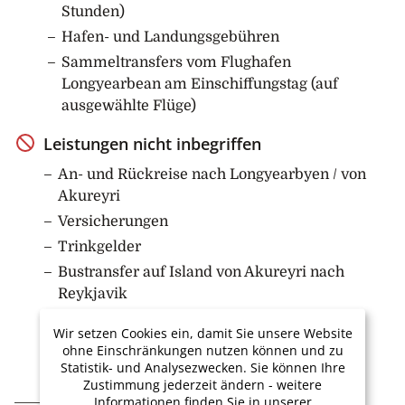
geplant, mit der Chance, Moschusochsen zu sehen.
Stunden)
Hafen- und Landungsgebühren
9. Tag: Sydkap
Sammeltransfers vom Flughafen
Am Morgen treffen Sie auf riesige Eisberge, einige
Longyearbean am Einschiffungstag (auf
über 100 Meter hoch und mehr als einen Kilometer
ausgewählte Flüge)
lang. Die meisten von ihnen sind auf Grund gelaufen,
da der Fjord nur etwa 400 Meter tief ist. Sie landen
Leistungen nicht inbegriffen
dann in der Nähe des Sydkap, mit schönen
An- und Rückreise nach Longyearbyen / von
Ausblicken auf Hall Bredning, wo sich normalerweise
Akureyri
viele Schneehasen tummeln.
Versicherungen
Die heutige lange Wanderung führt von Sydkap nach
Trinkgelder
Nordøstbugt (12 Kilometer in nordöstlicher Richtung),
Bustransfer auf Island von Akureyri nach
wo der von Holger Danskes Briller kommende Fluss
Reykjavik
ins Meer mündet. Das Expeditionsteam plant, entlang
Evtl. Treibstoffzuschläge
der Küste nach Süden bis nach Satakajik zu wandern,
Wir setzen Cookies ein, damit Sie unsere Website
wo Sie Walwirbel und die Überreste von Thule-
ohne Einschränkungen nutzen können und zu
Sommerhäusern besichtigen werden. Sofern Sie nicht
Statistik- und Analysezwecken. Sie können Ihre
Zustimmung jederzeit ändern - weitere
an der langen Wanderung teilnehmen, treffen Sie an
Informationen finden Sie in unserer