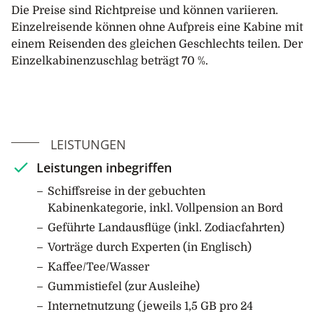
7. Tag: Scoresby Sund
Die Preise sind Richtpreise und können variieren.
Heute erreichen Sie den Scoresby Sund und fahren
Einzelreisende können ohne Aufpreis eine Kabine mit
entlang der vergletscherten Boons Kyst. Sie können
einem Reisenden des gleichen Geschlechts teilen. Der
auch eine Zodiacfahrt vorbei an einer der
Einzelkabinenzuschlag beträgt 70 %.
Gletscherfronten unternehmen und die Basaltsäulen
und Eisformationen von Vikingebugt besuchen. Am
Nachmittag will der Kapitän an der Ostküste von
Milne Land entlangfahren, umgeben von einer
Vielzahl riesiger Eisberge. Anschliessend geht die
LEISTUNGEN
Reise weiter an Bjørneør vorbei und in den Øfjord
Leistungen inbegriffen
hinein.
Schiffsreise in der gebuchten
8. Tag: Røde Fjord
Kabinenkategorie, inkl. Vollpension an Bord
Das Expeditionsteam hat einen Ausflug mit den
Geführte Landausflüge (inkl. Zodiacfahrten)
Zodiacs in der Nähe von Sorte Ø geplant, umgeben
Vorträge durch Experten (in Englisch)
von Eisbergen. Das Blau-Weisse steht in scharfem
Kaffee/Tee/Wasser
Kontrast zu den Sedimenthängen in der Nähe. Am
Gummistiefel (zur Ausleihe)
Nachmittag ist eine Fahrt durch den nördlichen Teil
des Røde Fjords, den Fjord und in den Harefjord
Internetnutzung (jeweils 1,5 GB pro 24