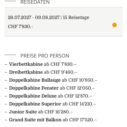
REISEDATEN
Rande des Meereises in Richtung Südwesten.
Schliesslich erblicken Sie die Küste
26.07.2027 - 09.08.2027 | 15 Reisetage
Nordostgrönlands. Halten Sie Ausschau nach
Eisbären, Robben, Walen und Zugvögeln. Je nach
CHF 7'830.-
Meereisbedingungen können Sie am Ende des 5.
Tages an der Mündung des Davy Sound an Land
gehen.
PREISE PRO PERSON
6. Tag: Antarctica Havn
Die erste Hälfte des Tages verbringen Sie in
Vierbettkabine
ab CHF 7'830.–
Antarctica Havn, einem ausgedehnten Tal, in dem Sie
Dreibettkabine
ab CHF 9'460.–
Moschusochsen beobachten können. Zu dieser
Doppelkabine Bullauge
ab CHF 10'950.–
Jahreszeit ist die spärliche Vegetation in die feurigen
Doppelkabine Fenster
ab CHF 12'050.–
Farben des arktischen Herbstes gekleidet. Später
Doppelkabine Deluxe
ab CHF 12'870.–
landen Sie möglicherweise am Oberlauf eines der
Doppelkabine Superior
ab CHF 14'210.–
südlich davon gelegenen Fjorde an, beispielsweise an
der Ostseite des Nathorst-Fjords. Das hängt jedoch
Junior Suite
ab CHF 16'280.–
ganz von den Eisverhältnissen ab.
Grand Suite mit Balkon
ab CHF 17'520.–