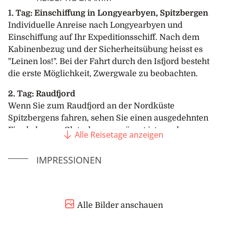
1. Tag: Einschiffung in Longyearbyen, Spitzbergen
Individuelle Anreise nach Longyearbyen und
Einschiffung auf Ihr Expeditionsschiff. Nach dem
Kabinenbezug und der Sicherheitsübung heisst es
"Leinen los!". Bei der Fahrt durch den Isfjord besteht
die erste Möglichkeit, Zwergwale zu beobachten.
2. Tag: Raudfjord
Wenn Sie zum Raudfjord an der Nordküste
Spitzbergens fahren, sehen Sie einen ausgedehnten
Fjord, der von Gletschern umsäumt ist - und
Alle Reisetage anzeigen
möglicherweise von Ringel- und Bartrobben besucht
wird. Die Klippen und die Küstenlinie dieses Fjords
IMPRESSIONEN
beherbergen auch grosse Seevogelkolonien, eine
reiche arktische Vegetation. Auch die Sichtung eines
Eisbären ist nicht ausgeschlossen.
Alle Bilder anschauen
3. - 5. Tag: Auf See
Das Schiff fährt entlang der Ostgrönlandströmung am