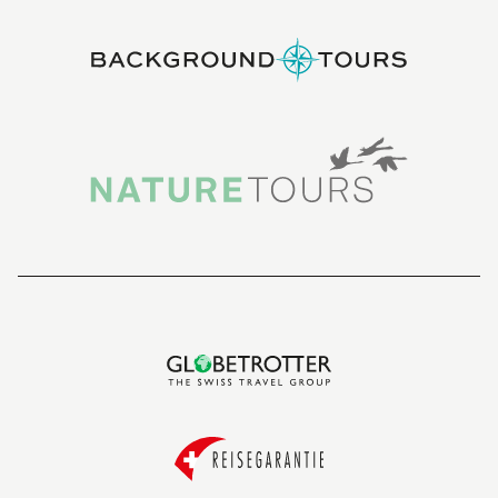
Die Gerlache-Strasse beeindruckt mit zerklüfteten
Inseln, geschützten Buchten und mächtigen
Gletschern. Die abgelegene Region zählt zu den
landschaftlichen Höhepunkten der Antarktis.
Hydrurga-Felsen
Die kleine Inselgruppe am Eingang der Gerlache-
Strasse ist ein wichtiger Lebensraum für
Zügelpinguine und verschiedene Seevogelarten.
Cuverville-Insel
Die Cuverville-Insel beherbergt eine der grösseren
Eselspinguin-Kolonien der Region und bietet
eindrucksvolle Ausblicke auf die umliegende
Eislandschaft.
Deception Island
Die vulkanisch geprägte Deception Island zählt zu
den aussergewöhnlichsten Orten der Südlichen
Shetlandinseln. Eine Einfahrt in die überflutete