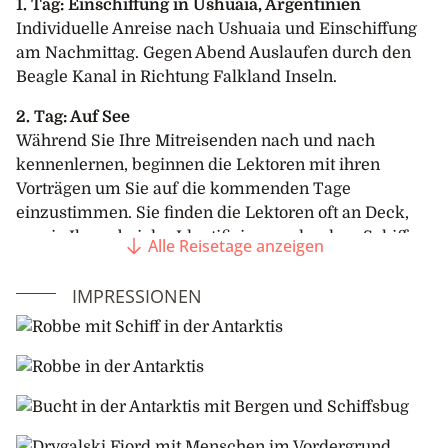
1. Tag: Einschiffung in Ushuaia, Argentinien
Individuelle Anreise nach Ushuaia und Einschiffung
am Nachmittag. Gegen Abend Auslaufen durch den
Beagle Kanal in Richtung Falkland Inseln.
2. Tag: Auf See
Während Sie Ihre Mitreisenden nach und nach
kennenlernen, beginnen die Lektoren mit ihren
Vorträgen um Sie auf die kommenden Tage
einzustimmen. Sie finden die Lektoren oft an Deck,
wo sie Ihnen bei der Identifizierung der dem Schiff
Alle Reisetage anzeigen
folgenden Vögel helfen werden.
IMPRESSIONEN
3. Tag: Westliche Falkland Inseln (Malvinas)
Bei günstigen Wetterbedingungen werden Sie heute
den ersten Landgang an einem der Landepunkte im
westlichen Teil der Falkland Inseln unternehmen:
West Point Island –
Die attraktive Siedlung liegt am
Rande eines kleinen Hafens an der Ostseite der Insel,