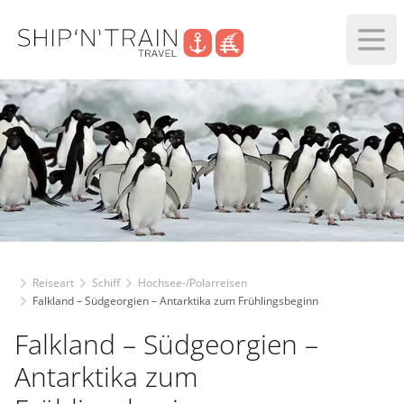
Haup
Reiseart
Schiff
Hochsee-/Polarreisen
Falkland – Südgeorgien – Antarktika zum Frühlingsbeginn
Falkland – Südgeorgien –
Antarktika zum