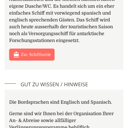
Südgeorgien an der Ostseite der messerscharfen
eigene Dusche/WC. Es handelt sich um ein eher
Gipfelkämme der Parydian-Halbinsel und ist ein
einfaches Schiff mit vorwiegend spanisch und
schöner kleiner Hafen. Es ist der einzige Besucherort
englisch sprechenden Gästen. Das Schiff wird
auf der Insel, an dem Kolonien von Schwarzbrauen-
auch heute ausserhalb der touristischen Saison
und Graukopfalbatrossen im geschützten
noch als Versorgungsschiff für antarktische
Küstengewässer von Zodiacs aus beobachtet werden
Forschungsstationen eingesetzt.
können.
Zur Schiffsseite
Right Whale Bay –
Die Right Whale Bay ist eine 2,4
Kilometer breite Bucht zwischen Craigie Point und
Nameless Point an der Nordküste von Südgeorgien.
Der Name geht mindestens auf das Jahr 1922 zurück,
GUT ZU WISSEN / HINWEISE
als Südgeorgien noch ein Zentrum für den
kommerziellen Walfang war. Heute hoffen Sie darauf,
eine kleine Kolonie von Königspinguinen,
Die Bordsprachen sind Englisch und Spanisch.
Riesensturmvögeln, Möwen und brütenden
Pelzrobben am schwarzen Vulkanasche Strand
Gerne sind wir Ihnen bei der Organisation Ihrer
anzutreffen.
An- & Abreise sowie allfälliger
Verlängerungsprogramme behilflich.