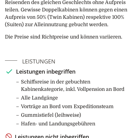
Wer sich mehr für die aussergewöhnliche Tierwelt
Reisenden des gleichen Geschlechts ohne Aufpreis
der Inseln interessiert, muss nicht einmal die Stadt
teilen. Gewisse Doppelkabinen können gegen einen
verlassen, um sie zu erleben. Südliche
Aufpreis von 50% (Twin Kabinen) respektive 100%
Riesensturmvögel fliegen oft in Küstennähe. Die
(Suiten) zur Alleinnutzung gebucht werden.
endemischen Falkland-Dampfschiffenten tummeln
Die Preise sind Richtpreise und können variieren.
sich in grosser Zahl an den Küsten, während Kelp-
Möwen oft zusammen mit Delfinmöwen fliegen
können. Zu den weniger offensichtlichen, aber
LEISTUNGEN
häufigen Besuchern des Stanley-Gebiets gehören
Schwarzscheitel-Nachtreiher, Neuntöter und
Leistungen inbegriffen
Wanderfalken. Truthahngeier sind regelmässig auf
Schiffsreise in der gebuchten
den Dächern markanter Gebäude zu sehen. Viele
Kabinenkategorie, inkl. Vollpension an Bord
Paare von Upland-Gänsen halten sich im Park auf,
und es lohnt sich, einen Spaziergang durch die Gärten
Alle Landgänge
der Stadt zu machen, um auch einige der Singvögel
Vorträge an Bord vom Expeditionsteam
zu beobachten.
Gummistiefel (leihweise)
Hafen- und Landungsgebühren
Am Nachmittag ist es an der Zeit, den Anker zu
hieven und nach Südgeorgien zu fahren.
Leistungen nicht inbegriffen