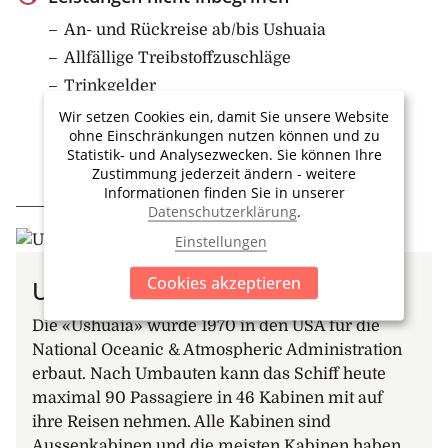
5. – 6. Tag: Auf See
An- und Rückreise ab/bis Ushuaia
Während der Tage auf See wird ein umfangreiches
Allfällige Treibstoffzuschläge
Vortragsprogramm angeboten. Erfahrene
Trinkgelder
Naturwissenschaftler teilen ihr Wissen über die
Versicherungen
Wir setzen Cookies ein, damit Sie unsere Website
Tierwelt und die einzigartigen Ökosysteme, denen Sie
ohne Einschränkungen nutzen können und zu
auf Ihrer Reise begegnen werden. Südgeorgien gilt
Statistik- und Analysezwecken. Sie können Ihre
weithin als einer der schönsten und inspirierendsten
Zustimmung jederzeit ändern - weitere
Orte der Erde, an dem es mehr Wildtiere gibt als
Informationen finden Sie in unserer
IHR ZUHAUSE UNTERWEGS
Datenschutzerklärung
.
irgendwo sonst auf der Welt.
Einstellungen
7. Tag: Ankunft in Südgeorgien
Südgeorgien kommt in Sicht! Obwohl es extrem
Cookies akzeptieren
Ushuaia
isoliert ist, bietet es eine erstaunliche Landschaft, die
von hohen Bergen und mächtigen Gletschern bis hin
Die «Ushuaia» wurde 1970 in den USA für die
zu tiefen Fjorden und flachem Grasland reicht. Wenn
National Oceanic & Atmospheric Administration
das Wetter es zulässt, werden Sie am späten
erbaut. Nach Umbauten kann das Schiff heute
Nachmittag einen der folgenden Orte besuchen:
maximal 90 Passagiere in 46 Kabinen mit auf
ihre Reisen nehmen. Alle Kabinen sind
Elsehul –
Elsehul liegt am nordwestlichen Ende von
Aussenkabinen und die meisten Kabinen haben