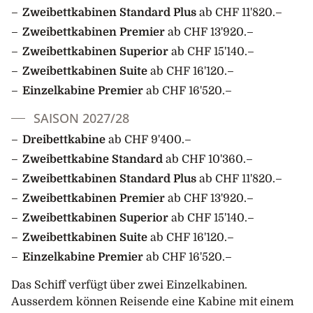
Eigenschaften von Carcass Island ist. Eselspinguine
Zweibettkabinen Standard Plus
ab CHF 11'820.–
und Magellanpinguine nisten hier ebenfalls. Peale's
Zweibettkabinen Premier
ab CHF 13'920.–
und Commerson's Delfine kommen häufig in
Zweibettkabinen Superior
ab CHF 15'140.–
Küstennähe, um einen Blick auf die Besucher zu
Zweibettkabinen Suite
ab CHF 16'120.–
erhaschen. In der Siedlung mit ihren schönen Gärten
Einzelkabine Premier
ab CHF 16'520.–
sind Sie eingeladen, mit Einheimischen Tee und
Kekse zu geniessen.
SAISON 2027/28
4. Tag: Östliche Falkland Inseln
Dreibettkabine
ab CHF 9'400.–
In den Morgenstunden haben Sie Zeit, das malerische
Zweibettkabine Standard
ab CHF 10'360.–
Örtchen Stanley mit seinem Museum, seinen
Zweibettkabinen Standard Plus
ab CHF 11'820.–
Souvenirläden und Pubs zu erkunden. Die Stadt
Zweibettkabinen Premier
ab CHF 13'920.–
wurde in den frühen 1840er Jahren gegründet. Die
Zweibettkabinen Superior
ab CHF 15'140.–
Abgeschiedenheit und die Witterungsbedingungen
Zweibettkabinen Suite
ab CHF 16'120.–
machten das Leben schwer, aber der Fortschritt
erfolgte allmählich und wurde durch die äusserst
Einzelkabine Premier
ab CHF 16'520.–
ereignisreichen Zeiten der Beteiligung an zwei
Das Schiff verfügt über zwei Einzelkabinen.
Weltkriegen unterbrochen.
Ausserdem können Reisende eine Kabine mit einem