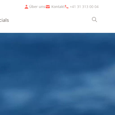
Über uns
Kontakt
+41 31 313 00 04
cials
Suche