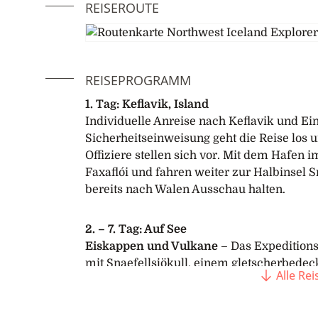
REISEROUTE
REISEPROGRAMM
1. Tag: Keflavik, Island
Individuelle Anreise nach Keflavik und E
Sicherheitseinweisung geht die Reise los 
Offiziere stellen sich vor. Mit dem Hafen
Faxaflói und fahren weiter zur Halbinsel S
bereits nach Walen Ausschau halten.
2. – 7. Tag: Auf See
Eiskappen und Vulkane
– Das Expeditionss
mit Snaefellsjökull, einem gletscherbede
Alle Re
südwärts, entlang von Klippen – begleitet 
wieder besteigen. Am Abend werden Sie n
Ausschau halten.