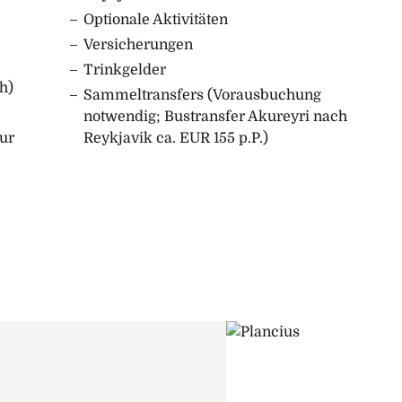
s. Grimsey beherbergt ein kleines, freundliches
Optionale Aktivitäten
öwen, Tordalken, Papageientauchern, Eissturmvögeln
Versicherungen
Trinkgelder
h)
Sammeltransfers (Vorausbuchung
notwendig; Bustransfer Akureyri nach
eyri festmachen. Nach dem Frühstück und der
ur
Reykjavik ca. EUR 155 p.P.)
em Expeditionsteam steht je nach Wunsch noch ein
Ihre Zeit in der Arktis mag zwar vorbei sein, aber die
nen für immer bleiben.