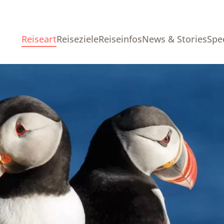
Reiseart
Reiseziele
Reiseinfos
News & Stories
Spe