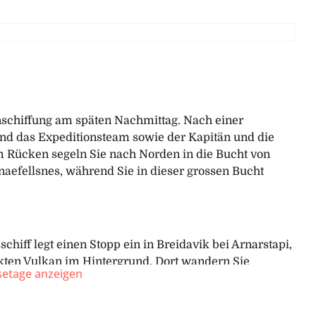
inschiffung am späten Nachmittag. Nach einer
und das Expeditionsteam sowie der Kapitän und die
 im Rücken segeln Sie nach Norden in die Bucht von
naefellsnes, während Sie in dieser grossen Bucht
chiff legt einen Stopp ein in Breidavik bei Arnarstapi,
ckten Vulkan im Hintergrund. Dort wandern Sie
isetage anzeigen
von Seevögeln – nach Hellnar, wo Sie das Schiff
ordwestlich der Halbinsel erneut nach Walen