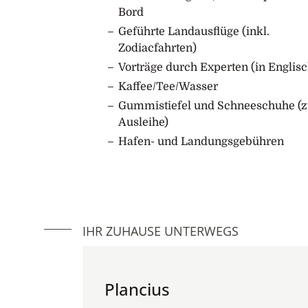
gebracht, einer kleinen Insel am Polarkrei
Bord
Fischerdorf und Kolonien von Dreizehenm
Geführte Landausflüge (inkl.
und Küstenseeschwalben.
Zodiacfahrten)
Vorträge durch Experten (in Englisc
8. Tag: Ausschiffung in Akureyri, Island
Kaffee/Tee/Wasser
Heute wird Ihr Schiff an der Pier in Akur
Gummistiefel und Schneeschuhe (z
Verabschiedung von der Mannschaft und d
Ausleihe)
Bustransfer nach Reykjavik zur Verfügung. 
Erinnerungen und Erfahrungen werden Ih
Hafen- und Landungsgebühren
IHR ZUHAUSE UNTERWEGS
Plancius