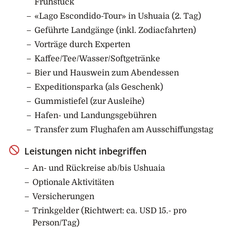
Frühstück
Auf dieser Reise wollen Sie den Polarkreis
«Lago Escondido-Tour» in Ushuaia (2. Tag)
überqueren, eine imaginäre Linie, die sich am
Geführte Landgänge (inkl. Zodiacfahrten)
Polarkreis auf dem Breitengrad 66°33' Süd befindet.
Vorträge durch Experten
Dies ist sicherlich ein besonderes Highlight für alle,
Kaffee/Tee/Wasser/Softgetränke
und der Moment wird mit einem Toast an Deck
Bier und Hauswein zum Abendessen
gefeiert. Während Sie sich dem Polarkreis nähern,
werden Sie subtile Veränderungen in der Landschaft,
Expeditionsparka (als Geschenk)
der Eislandschaft und auch in der Verteilung der
Gummistiefel (zur Ausleihe)
Wildtiere feststellen. Die Gewässer sind zu dieser
Hafen- und Landungsgebühren
Jahreszeit reich an Krill. Deshalb können Sie darauf
Transfer zum Flughafen am Ausschiffungstag
hoffen, Wale zu sehen – vor allem Buckel- und
Zwergwale – und den Anblick von Pinguinen bei der
Leistungen nicht inbegriffen
Fütterung ihrer hungrigen Küken zu geniessen.
An- und Rückreise ab/bis Ushuaia
11. – 12. Tag: Auf See
Optionale Aktivitäten
Begleitet von vielen Seevögeln am Heck des Schiffes
Versicherungen
und von Vorträgen im Vortragsraum des Schiffes fährt
Trinkgelder (Richtwert: ca. USD 15.- pro
Ihr Schiff in Richtung Südgeorgien. Sofern das Wetter
Person/Tag)