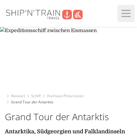
Haup
Reiseart
Schiff
Hochsee-/Polarreisen
Grand Tour der Antarktis
Grand Tour der Antarktis
Antarktika, Südgeorgien und Falklandinseln