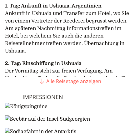
1. Tag: Ankunft in Ushuaia, Argentinien
Ankunft in Ushuaia und Transfer zum Hotel, wo Sie
von einem Vertreter der Reederei begrüsst werden.
Am späteren Nachmittag Informationstreffen im
Hotel, bei welchem Sie auch die anderen
Reiseteilnehmer treffen werden. Übernachtung in
Ushuaia.
2. Tag: Einschiffung in Ushuaia
Der Vormittag steht zur freien Verfügung. Am
Nachmittag offeriert die Reederei eine optionale Tour
Alle Reisetage anzeigen
zum Escondido Lake. Die Fahrt führt durch Täler,
Wälder und über den Garibaldi-Pass mit Blick auf den
IMPRESSIONEN
Escondido- und Fagnano-See. Auf einer Ranch
geniessen Sie ein traditionelles Lamm-Barbecue,
bevor es zurück nach Ushuaia zur Einschiffung geht.
Im Verlaufe des späteren nachmittags Einschiffung
auf das an der Pier liegende Expeditionsschiff. Gegen
Abend Auslaufen in Richtung Beagle Kanal.