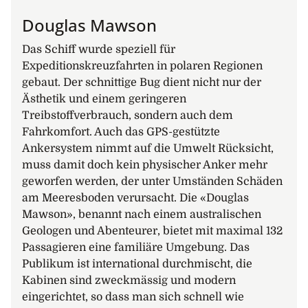
aufragenden Klippen aus altem Stein oder in tief
eingeschnittene Buchten zu eindrücklichen
Douglas Mawson
Gletscherfronten fahren. Dies ist eine gute
Das Schiff wurde speziell für
Gelegenheit, sich einen gemütlichen Platz in der
Expeditionskreuzfahrten in polaren Regionen
Lounge zu suchen, um die Aussicht auf die
gebaut. Der schnittige Bug dient nicht nur der
majestätische Küste Südgeorgiens ungestört zu
Ästhetik und einem geringeren
geniessen.
Treibstoffverbrauch, sondern auch dem
18. – 19. Tag: Auf See
Fahrkomfort. Auch das GPS-gestützte
Nach den erlebnisreichen Tagen auf Südgeorgien
Ankersystem nimmt auf die Umwelt Rücksicht,
können Sie nun wieder die Annehmlichkeiten des
muss damit doch kein physischer Anker mehr
Schiffes geniessen und sich auf das nächste Highlight
geworfen werden, der unter Umständen Schäden
freuen, die Falklandinseln.
am Meeresboden verursacht. Die «Douglas
Mawson», benannt nach einem australischen
20. Tag: Auf See / Ankunft Falklandinseln
Geologen und Abenteurer, bietet mit maximal 132
Die See- und Wetterbedingungen werden die heutige
Passagieren eine familiäre Umgebung. Das
Ankunftszeit auf den Falklandinseln bestimmen.
Publikum ist international durchmischt, die
Kabinen sind zweckmässig und modern
21. Tag: Falklandinseln (Malvinas)
eingerichtet, so dass man sich schnell wie
Die Falklands/Malvinas bestehen aus zwei grossen