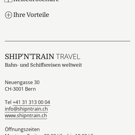
Freunden bei einem speziellen Abschiedsdinner des
Kapitäns.
Ihre Vorteile
23. Tag: Ausschiffung in Ushuaia, Argentinien
Frühmorgens Ankunft in Ushuaia. Nach dem
Frühstück Ausschiffung und Transfer zum Flughafen
oder in die Stadt für die individuelle Heim- oder
Weiterreise.
TRAVEL
SHIP'N'TRAIN
Bahn- und Schiffsreisen weltweit
Neuengasse 30
CH-3001
Bern
Tel
+41 31 313 00 04
info@shipntrain.ch
www.shipntrain.ch
Öffnungszeiten