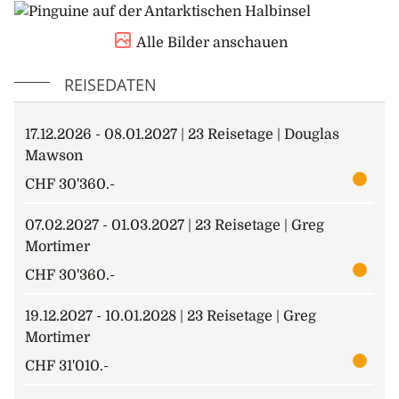
3. – 4. Tag: Auf See
Alle Bilder anschauen
Nutzen Sie die erste Zeit, um sich an die Bewegungen
des Meeres zu gewöhnen. Das Expeditionsteam
REISEDATEN
bereitet Sie auf Ihre erste Anlandung mit wichtigen
Wildtierrichtlinien und Biosicherheitsverfahren vor
17.12.2026 - 08.01.2027 | 23 Reisetage | Douglas
und startet das Vortragsprogramm, damit Sie mehr
Mawson
über die Geschichte, die Tierwelt und die Umwelt der
Antarktis erfahren.
CHF 30'360.-
Die Erlebnisse mit der Tierwelt beginnen mit der
07.02.2027 - 01.03.2027 | 23 Reisetage | Greg
Beobachtung und dem Fotografieren der vielen
Mortimer
Seevögel, darunter majestätische Albatrosse und
CHF 30'360.-
Riesensturmvögel, die im Kielwasser des Schiffes
folgen. Sie steigen und fallen gekonnt, indem sie die
19.12.2027 - 10.01.2028 | 23 Reisetage | Greg
vom Schiff erzeugten Luftströmungen nutzen, um an
Mortimer
Schwung zu gewinnen.
CHF 31'010.-
Gegen Nachmittag des vierten Tages nähern wir uns