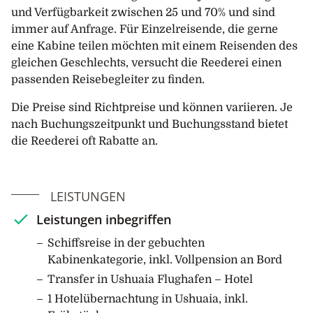
Eisklippen oder zwischen auf Grund gelaufenen
und Verfügbarkeit zwischen 25 und 70% und sind
Eisbergenkreuzen und nach Walen, Robben und
immer auf Anfrage. Für Einzelreisende, die gerne
schwimmenden Pinguinen Ausschau halten. Die
eine Kabine teilen möchten mit einem Reisenden des
Zodiacs bringen Sie auch vom Schiff an Land, wo Sie
gleichen Geschlechts, versucht die Reederei einen
Pinguinkolonien besuchen oder historische Hütten
passenden Reisebegleiter zu finden.
entdecken.
Die Preise sind Richtpreise und können variieren. Je
Zusätzlich zu den Zodiacfahrten und Landausflügen
nach Buchungszeitpunkt und Buchungsstand bietet
können Sie mit dem Schiff einige der schmalen
die Reederei oft Rabatte an.
Meerengen befahren, die die vorgelagerten Inseln
vom Festland trennen, oder in malerischen Buchten
verweilen, um Wale zu beobachten. Die Lounge ist
LEISTUNGEN
der ideale Orte, um einen ungestörten Blick auf die
Leistungen inbegriffen
Antarktis in all ihrer Pracht zu geniessen. Halten Sie
die Ohren offen für das Knarren und tiefe Grollen der
Schiffsreise in der gebuchten
Gletscher, die sich ihren Weg vom Gipfel zum Meer
Kabinenkategorie, inkl. Vollpension an Bord
bahnen. Nehmen Sie sich einen ruhigen Moment, um
Transfer in Ushuaia Flughafen – Hotel
das Wunder dieses unglaublichen weissen Kontinents
1 Hotelübernachtung in Ushuaia, inkl.
zu erleben.