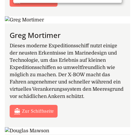
Zur Schiffsseite
steil in die Höhe, während man häufig Seevögel in der
Nähe des Schiffes beobachten kann. Sie fahren die
Küste entlang und bewundern die spektakuläre
Gletscherlandschaft.
Greg Mortimer
14. – 17. Tag: Südgeorgien
Zodiacs werden Sie vom Schiff an Land bringen, wo
Dieses moderne Expeditionsschiff nutzt einige
Sie einige der grössten Königspinguinkolonien der
der neusten Erkentnisse im Marinedesign und
Welt besuchen können, einen geführten Spaziergang
Technologie, um das Erlebnis auf kleinen
zwischen Pelzrobben und Seeelefanten
Expeditionsschiffen so umweltfreundlich wie
unternehmen. Der Plan ist auch, die Überreste der
möglich zu machen. Der X-BOW macht das
einst blühenden Walfangstationen Südgeorgiens zu
Fahren angenehmer und schneller während ein
besuchen und Sir Ernest Shackleton, dessen
virtuelles Verankerungssystem den Meeresgrund
unglaubliche Rettungsfahrt nach Südgeorgien ein
vor schädlichen Ankern schützt.
Synonym für Abenteuer, Willenskraft und
Verantwortungsbewusstsein ist.
Zur Schiffsseite
Zusätzlich zu den Zodiacfahrten und Landausflügen
können Sie mit dem Schiff durch Fjorde mit hoch