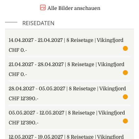
bringen und dort einige Zeit auf der Suche nach
Alle Bilder anschauen
Eisbären verbringen, die das Meereis zur Jagd
nutzen. Das Meereis selbst ist ein faszinierendes
REISEDATEN
Fotomotiv und bei ruhigen Bedingungen kann es
möglich sein, das Landungsboot zu Wasser zu lassen,
14.04.2027 - 21.04.2027 | 8 Reisetage | Vikingfjord
um zwischen dem Eis hindurchzufahren.
CHF 0.-
4. – 7. Tag: Westküste von Spitzbergen
Landen Sie in Sallyhamna, wo eine 1937 erbaue Hütte
21.04.2027 - 28.04.2027 | 8 Reisetage | Vikingfjord
steht. Der Ort ist zudem reich an Geschichte und
CHF 0.-
kulturellen Überresten aus der Zeit des Walfangs um
1600 ist. Sie fahren weiter nach Süden und erkunden
28.04.2027 - 05.05.2027 | 8 Reisetage | Vikingfjord
Sie Gravnesodden im Magdalenefjorden, wo sich
interessante kulturelle Überreste befinden. Landen
CHF 12'390.-
Sie in Camp Zoe, einer alten Trapperhütte, und
05.05.2027 - 12.05.2027 | 8 Reisetage | Vikingfjord
machen Sie eine Zodiacfahrt auf dem
Lilliehöökbreen, um das kalbende Eis zu beobachten,
CHF 12'390.-
bevor Sie nach Süden zurück nach Isfjorden und
Longyearbyen fahren.
12.05.2027 - 19.05.2027 | 8 Reisetage | Vikingfjord