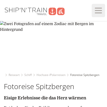
Haup
Reiseart
Schiff
Hochsee-/Polarreisen
Fotoreise Spitzbergen
Fotoreise Spitzbergen
Eisige Erlebnisse die das Herz wärmen