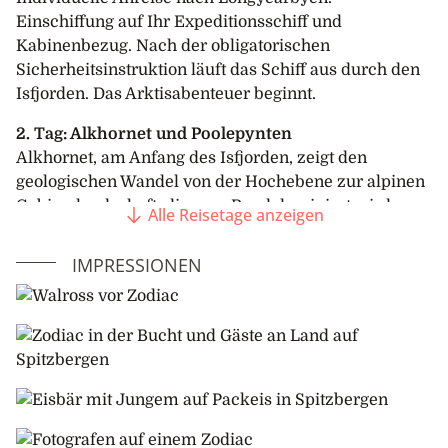
Einschiffung auf Ihr Expeditionsschiff und
Kabinenbezug. Nach der obligatorischen
Sicherheitsinstruktion läuft das Schiff aus durch den
Isfjorden. Das Arktisabenteuer beginnt.
2. Tag: Alkhornet und Poolepynten
Alkhornet, am Anfang des Isfjorden, zeigt den
geologischen Wandel von der Hochebene zur alpinen
Gebirgslandschaft, die vom Rand dominiert wird.
Alle Reisetage anzeigen
Erkunden Sie Poolepynten, eine Landzunge auf Prins
Karls Forland, die eine Walrosskolonie und eine
IMPRESSIONEN
Begräbnisstätte beherbergt.
3. Tag: Packeisgrenze
Sie fahren so weit nördlich wie möglich entlang der
Westküste Spitzbergens und halten Ausschau nach
Wildtieren, einschliesslich Eisbären, die in diesem
Gebiet leben. Wenn die Bedingungen es zulassen, will
der Kapitän Sie bis an den Rand des Meereises