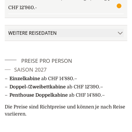
CHF 12'960.-
8. Tag: Ausschiffung in Longyearbyen, Spitzbergen
Nach dem Frühstück Ausschiffung und individuelle
Heim- oder Weiterreise.
WEITERE REISEDATEN
PREISE PRO PERSON
SAISON 2027
Einzelkabine
ab CHF 14'880.–
Doppel-/Zweibettkabine
ab CHF 12'390.–
Penthouse Doppelkabine
ab CHF 14'880.–
Die Preise sind Richtpreise und können je nach Reise
variieren.