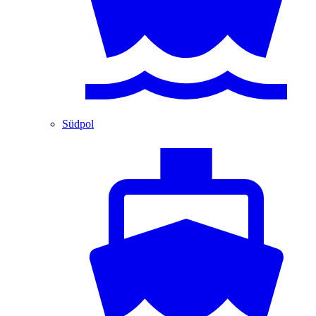
Südpol