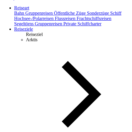
Reiseart
Bahn
Gruppenreisen
Öffentliche Züge
Sonderzüge
Schiff
Hochsee-/Polarreisen
Flussreisen
Frachtschiffsreisen
Segeltörns
Gruppenreisen
Private Schiffcharter
Reiseziele
Reiseziel
Arktis