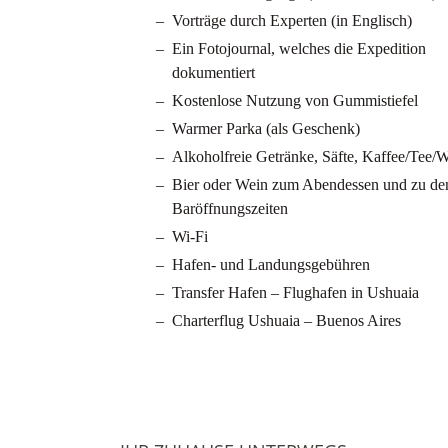
Gesicht. Besuchen Sie noch letzte Vorträge vom Ex
Vorträge durch Experten (in Englisch)
das Schiff begleiten.
Ein Fotojournal, welches die Expedition
dokumentiert
14. Tag: Ausschiffung Ushuaia und Flug Buenos
Kostenlose Nutzung von Gummistiefel
Nach dem Frühstück Ausschiffung am Morgen in Ush
Warmer Parka (als Geschenk)
zurück nach Buenos Aires. Anschliessend individue
Alkoholfreie Getränke, Säfte, Kaffee/Tee/
Bier oder Wein zum Abendessen und zu de
Baröffnungszeiten
Wi-Fi
Hafen- und Landungsgebühren
Transfer Hafen – Flughafen in Ushuaia
Charterflug Ushuaia – Buenos Aires