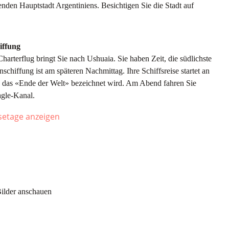
enden Hauptstadt Argentiniens. Besichtigen Sie die Stadt auf
iffung
rterflug bringt Sie nach Ushuaia. Sie haben Zeit, die südlichste
schiffung ist am späteren Nachmittag. Ihre Schiffsreise startet an
als das «Ende der Welt» bezeichnet wird. Am Abend fahren Sie
gle-Kanal.
isetage anzeigen
inblick in das Leben aus der Perspektive der Polarforscher, die
icht weht Ihnen eine steife Brise an Deck entgegen, oder Sie
ecken Sie vielleicht sogar einen Finnwal, der zwischen den
Bilder anschauen
Vogelwelt verändert sich. Wanderalbatrosse, Graukopf-Albatrosse,
mvögel, südliche Eissturmvögel, Buntfuss-Sturmschwalben,
nige der Vögel, die Sie sehen können.