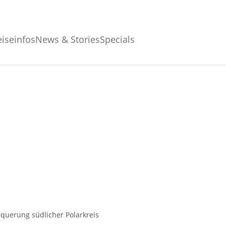
eiseinfos
News & Stories
Specials
querung südlicher Polarkreis