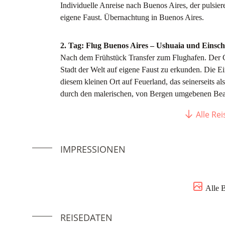
Individuelle Anreise nach Buenos Aires, der pulsier
eigene Faust. Übernachtung in Buenos Aires.
2. Tag: Flug Buenos Aires – Ushuaia und Einsch
Nach dem Frühstück Transfer zum Flughafen. Der Cha
Stadt der Welt auf eigene Faust zu erkunden. Die Ein
diesem kleinen Ort auf Feuerland, das seinerseits 
durch den malerischen, von Bergen umgebenen Bea
Alle Re
3. – 4. Tag: Auf See
Während der nächsten zwei Tage erhalten Sie einen E
zuerst dieser unwirklichen Regionen trotzten: vielle
IMPRESSIONEN
beobachten das Spiel der Wellen und mit Glück entd
Wellen auftaucht.
Alle 
Aber nicht nur das marine Leben sondern auch die 
Schwarzbrauenalbatrosse, Russalbatrosse, Kapstur
REISEDATEN
Blausturmvögel und Antarktissturmvögel sind nur ei