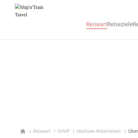
Reiseart
Reiseziele
R
Reiseart
Schiff
Hochsee-/Polarreisen
Über
Startseite