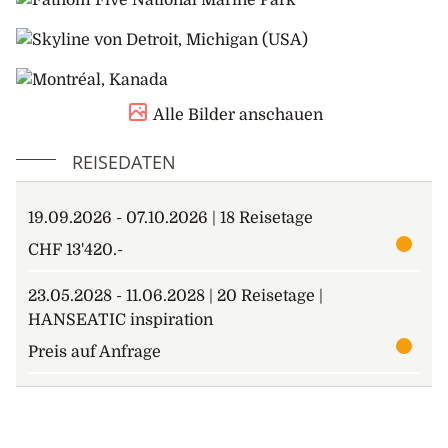
Klang von Pferdekutschen durch die Strassen hallt.
Auf den Îles de la Madeleine sorgen rote Klippen und
lange Sandstrände für berauschende
Inselimpressionen*. Alternativ verbindet eine
kulinarische Tour* Käse, Fisch und Brauereikunst.
Alle Bilder anschauen
5. Tag: Gaspé
REISEDATEN
Von Gaspé aus prägen malerische Buchten und
Felsenküste Ihre Eindrücke auf einer
Landschaftsfahrt über die Halbinsel und zum
19.09.2026 - 07.10.2026 | 18 Reisetage
Forillon-Nationalpark*. Das Paradies für
CHF 13'420.-
Hobbyornithologen können Sie auch aktiv bei einer
Wanderung* entdecken.
23.05.2028 - 11.06.2028 | 20 Reisetage |
HANSEATIC inspiration
6. Tag: Havre-St. Pierre
Ein Ort von besonderer Vielfalt: Beeindruckende
Preis auf Anfrage
Naturerlebnisse und Tierbeobachtungen*,
Wanderungen* in unberührter Landschaft sowie
kulturelle Entdeckungen* erwarten Sie. Der Hafen
wurde im 19. Jh. von akadischen Siedlern gegründet.