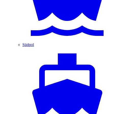
Südpol