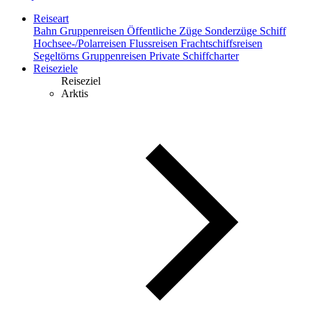
Reiseart
Bahn
Gruppenreisen
Öffentliche Züge
Sonderzüge
Schiff
Hochsee-/Polarreisen
Flussreisen
Frachtschiffsreisen
Segeltörns
Gruppenreisen
Private Schiffcharter
Reiseziele
Reiseziel
Arktis