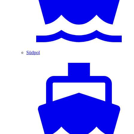
Südpol