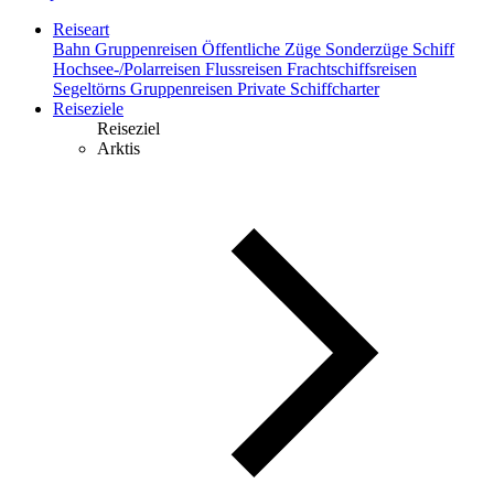
Reiseart
Bahn
Gruppenreisen
Öffentliche Züge
Sonderzüge
Schiff
Hochsee-/Polarreisen
Flussreisen
Frachtschiffsreisen
Segeltörns
Gruppenreisen
Private Schiffcharter
Reiseziele
Reiseziel
Arktis