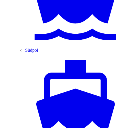
Südpol