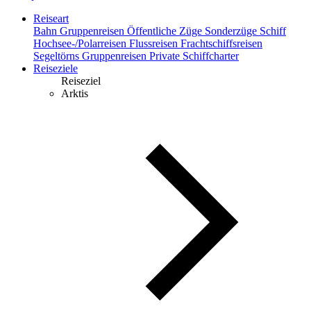
Reiseart
Bahn
Gruppenreisen
Öffentliche Züge
Sonderzüge
Schiff
Hochsee-/Polarreisen
Flussreisen
Frachtschiffsreisen
Segeltörns
Gruppenreisen
Private Schiffcharter
Reiseziele
Reiseziel
Arktis