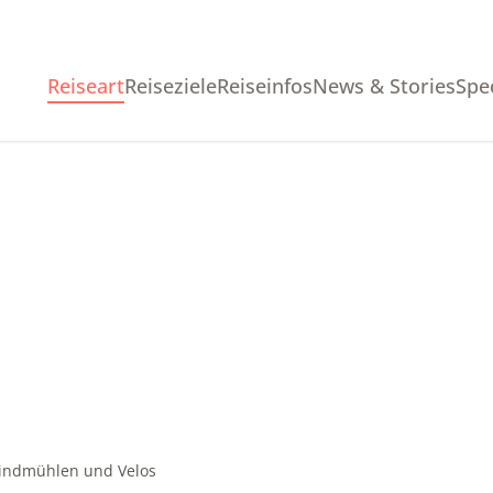
Reiseart
Reiseziele
Reiseinfos
News & Stories
Spe
Windmühlen und Velos