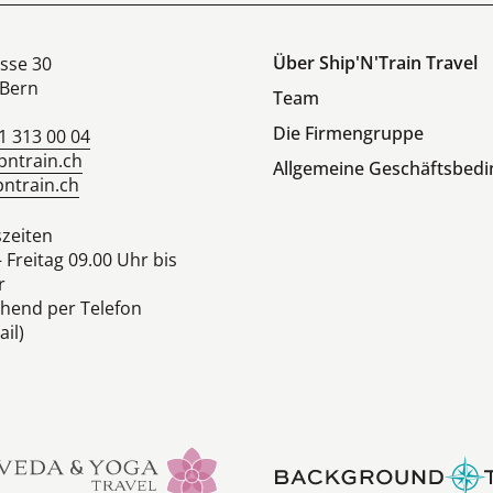
Über Ship'N'Train Travel
sse 30
Bern
Team
Die Firmengruppe
1 313 00 04
pntrain.ch
Allgemeine Geschäftsbed
ntrain.ch
zeiten
 Freitag 09.00 Uhr bis
r
hend per Telefon
il)