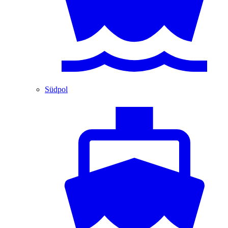
Südpol