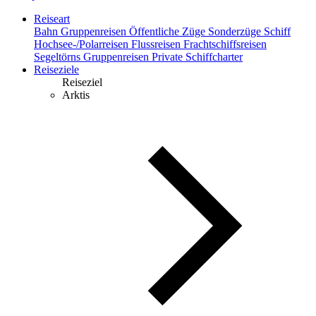
Reiseart
Bahn
Gruppenreisen
Öffentliche Züge
Sonderzüge
Schiff
Hochsee-/Polarreisen
Flussreisen
Frachtschiffsreisen
Segeltörns
Gruppenreisen
Private Schiffcharter
Reiseziele
Reiseziel
Arktis