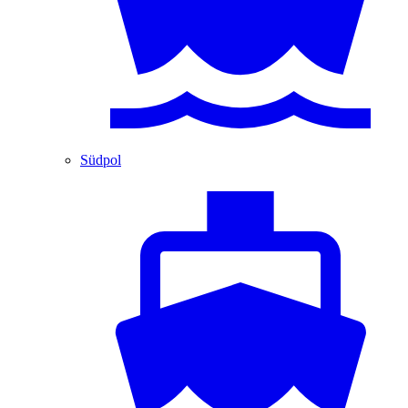
Südpol