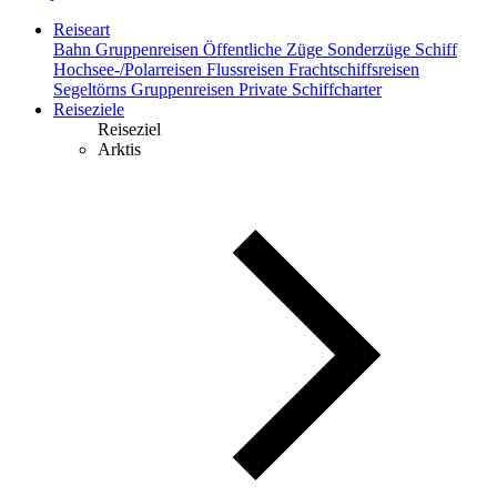
Reiseart
Bahn
Gruppenreisen
Öffentliche Züge
Sonderzüge
Schiff
Hochsee-/Polarreisen
Flussreisen
Frachtschiffsreisen
Segeltörns
Gruppenreisen
Private Schiffcharter
Reiseziele
Reiseziel
Arktis