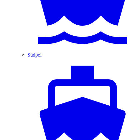
Südpol