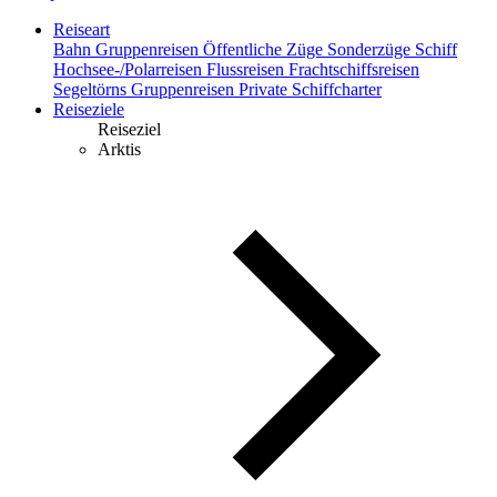
Reiseart
Bahn
Gruppenreisen
Öffentliche Züge
Sonderzüge
Schiff
Hochsee-/Polarreisen
Flussreisen
Frachtschiffsreisen
Segeltörns
Gruppenreisen
Private Schiffcharter
Reiseziele
Reiseziel
Arktis