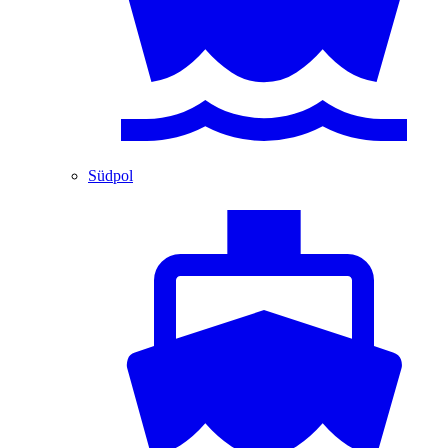
Südpol