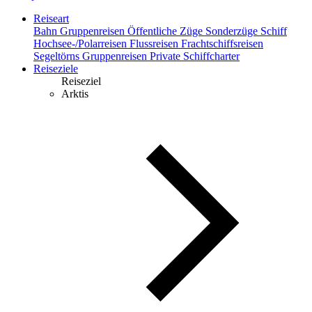
Reiseart
Bahn
Gruppenreisen
Öffentliche Züge
Sonderzüge
Schiff
Hochsee-/Polarreisen
Flussreisen
Frachtschiffsreisen
Segeltörns
Gruppenreisen
Private Schiffcharter
Reiseziele
Reiseziel
Arktis