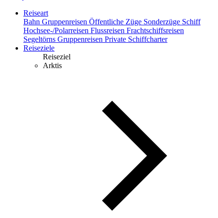
Reiseart
Bahn
Gruppenreisen
Öffentliche Züge
Sonderzüge
Schiff
Hochsee-/Polarreisen
Flussreisen
Frachtschiffsreisen
Segeltörns
Gruppenreisen
Private Schiffcharter
Reiseziele
Reiseziel
Arktis