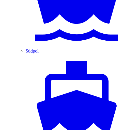
Südpol