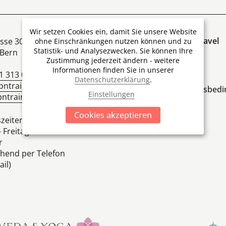
Wir setzen Cookies ein, damit Sie unsere Website
Über Ship'N'Train Travel
sse 30
ohne Einschränkungen nutzen können und zu
Statistik- und Analysezwecken. Sie können Ihre
Bern
Team
Zustimmung jederzeit ändern - weitere
Informationen finden Sie in unserer
Die Firmengruppe
1 313 00 04
Datenschutzerklärung
.
pntrain.ch
Allgemeine Geschäftsbed
Einstellungen
ntrain.ch
Cookies akzeptieren
zeiten
 Freitag 09.00 Uhr bis
r
hend per Telefon
il)