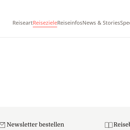
Reiseart
Reiseziele
Reiseinfos
News & Stories
Spe
Newsletter bestellen
Reise