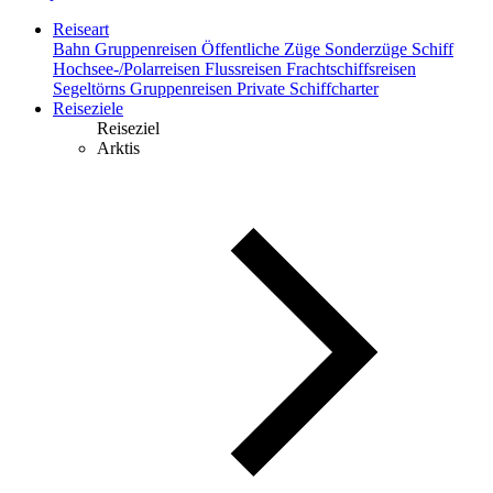
Reiseart
Bahn
Gruppenreisen
Öffentliche Züge
Sonderzüge
Schiff
Hochsee-/Polarreisen
Flussreisen
Frachtschiffsreisen
Segeltörns
Gruppenreisen
Private Schiffcharter
Reiseziele
Reiseziel
Arktis