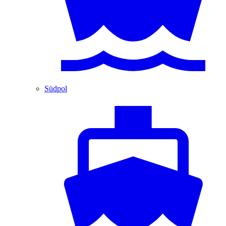
Südpol